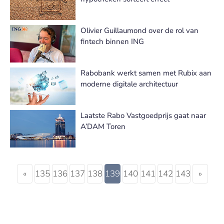
Olivier Guillaumond over de rol van
fintech binnen ING
Rabobank werkt samen met Rubix aan
moderne digitale architectuur
Laatste Rabo Vastgoedprijs gaat naar
A’DAM Toren
«
135
136
137
138
139
140
141
142
143
»