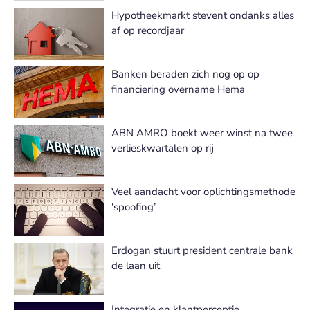
Hypotheekmarkt stevent ondanks alles
af op recordjaar
Banken beraden zich nog op op
financiering overname Hema
ABN AMRO boekt weer winst na twee
verlieskwartalen op rij
Veel aandacht voor oplichtingsmethode
‘spoofing’
Erdogan stuurt president centrale bank
de laan uit
Integratie en klantperceptie