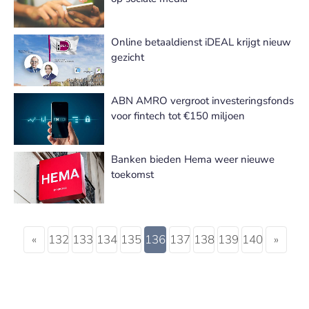
Online betaaldienst iDEAL krijgt nieuw
gezicht
ABN AMRO vergroot investeringsfonds
voor fintech tot €150 miljoen
Banken bieden Hema weer nieuwe
toekomst
«
132
133
134
135
136
137
138
139
140
»