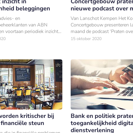
 inzicht in
Concertgebouw praten
heid beleggingen
nieuwe podcast over 
dvies- en
Van Lanschot Kempen Het Kon
eheerklanten van ABN
Concertgebouw presenteren la
n voortaan periodiek inzicht
maand de podcast ‘Praten over
van duurzaamheid van hun
de podcast komen musici aan
020
15 oktober 2020
.
die optreden in Het Concertg
orden kritischer bij
Bank en politiek prate
financiële steun
toegankelijkheid digit
dienstverlening
 die in financiële problemen