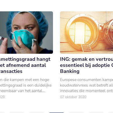
mettingsgraad hangt
ING: gemak en vertr
et afnemend aantal
essentieel bij adoptie
ransacties
Banking
en die kampen met een hoge
Europese consumenten kamp
ttingsgraad is een duidelijke
koudwatervrees wat betreft all
neembaar van het aantal
innovaties die momenteel ont
sacties.
die innovaties is Open Bankin
020
07 oktober 2020
de meest pregnante voorbeel