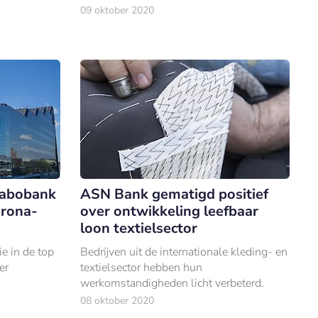
ondersteunen.
09 oktober 2020
Rabobank
ASN Bank gematigd positief
orona-
over ontwikkeling leefbaar
loon textielsector
e in de top
Bedrijven uit de internationale kleding- en
er
textielsector hebben hun
werkomstandigheden licht verbeterd.
08 oktober 2020