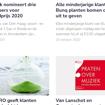
 nomineert drie
Alle minderjarige klan
ers voor
Bunq planten bomen d
prijs 2020
uit te geven
s van Den Haag, woon- en
Elke minderjarige klant van B
d ‘t Sas in Breda en de
sinds afgelopen vrijdag een 
n in Amsterdam zijn
wanneer hij of zij €100 uitgee
 voor de Rabo Vastgoedprijs
020
19 oktober 2020
O geeft klanten
Van Lanschot en