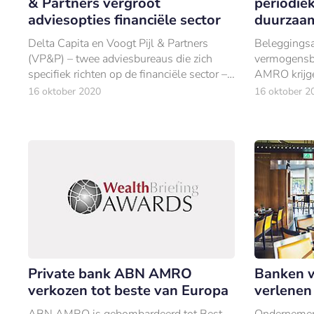
& Partners vergroot
periodiek
adviesopties financiële sector
duurzaam
Delta Capita en Voogt Pijl & Partners
Beleggingsa
(VP&P) – twee adviesbureaus die zich
vermogensb
specifiek richten op de financiële sector –
AMRO krijge
bundelen hun krachten.
in de mate 
16 oktober 2020
16 oktober 2
beleggingen
Private bank ABN AMRO
Banken w
verkozen tot beste van Europa
verlenen 
ABN AMRO is gebombardeerd tot Best
Ondernemers