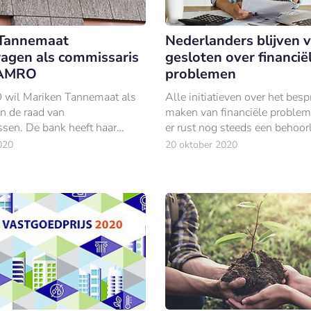
 Tannemaat
Nederlanders blijven vr
agen als commissaris
gesloten over financië
 AMRO
problemen
il Mariken Tannemaat als
Alle initiatieven over het bes
an de raad van
maken van financiële probleme
sen. De bank heeft haar
er rust nog steeds een behoorl
ormeel voorgedragen.
op. Alleen bij hun partner leg
020
20 oktober 2020
Nederlanders al hun kaarten op