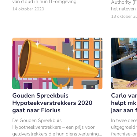
van cloud in hun IT-omgeving.
Authority (F
het naleven 
14 oktober 2020
thuiswerko
13 oktober 2
Gouden Spreekbuis
Carlo va
Hypoteekverstrekkers 2020
helpt mk
gaat naar Florius
jaar aan 
De Gouden Spreekbuis
In twee dece
Hypotheekverstrekkers – een prijs voor
uitgegroeid 
geldverstrekkers die hun dienstverlening
franchise-or