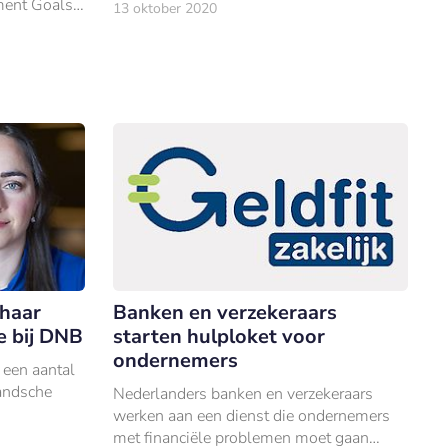
ment Goals
13 oktober 2020
vaker
gie en is e
 haar
Banken en verzekeraars
e bij DNB
starten hulploket voor
ondernemers
 een aantal
andsche
Nederlanders banken en verzekeraars
werken aan een dienst die ondernemers
met financiële problemen moet gaan