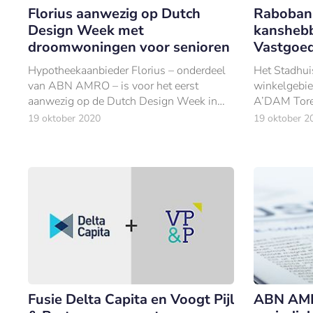
Florius aanwezig op Dutch
Rabobank
Design Week met
kanshebb
droomwoningen voor senioren
Vastgoed
Hypotheekaanbieder Florius – onderdeel
Het Stadhui
van ABN AMRO – is voor het eerst
winkelgebie
aanwezig op de Dutch Design Week in
A’DAM Tore
Eindhoven.
genomineerd
19 oktober 2020
19 oktober 2
2020.
Fusie Delta Capita en Voogt Pijl
ABN AMR