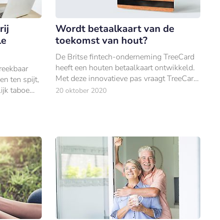
ij
Wordt betaalkaart van de
le
toekomst van hout?
De Britse fintech-onderneming TreeCard
heeft een houten betaalkaart ontwikkeld.
preekbaar
Met deze innovatieve pas vraagt TreeCard
n ten spijt,
aandacht voor het milieu.
ijk taboe
20 oktober 2020
gen
 tafel.