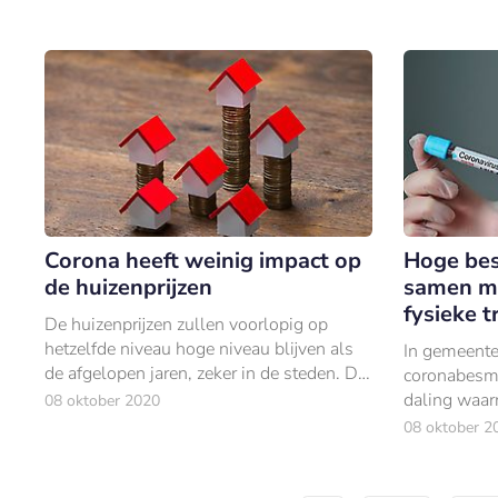
Corona heeft weinig impact op
Hoge bes
de huizenprijzen
samen m
fysieke t
De huizenprijzen zullen voorlopig op
hetzelfde niveau hoge niveau blijven als
In gemeent
de afgelopen jaren, zeker in de steden. Dat
coronabesme
is althans de verwachting van een groot
daling waar
08 oktober 2020
deel van de Nederlanders.
fysieke tran
08 oktober 2