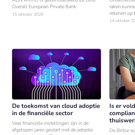
Overall European Private Bank.
raken kunne
rekenen op 
15 oktober 2020
Of dat nu is
14 oktober 2
aflossing of 
De toekomst van cloud adoptie
Is er vo
in de financiële sector
complian
thuiswer
Veel financiële instellingen zijn in de
afgelopen jaren gestart met de adoptie
De Britse w