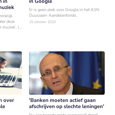
 in
in Google
muziek
Er is geen plek voor Google in het ASN
Duurzaam Aandelenfonds.
inklijk
ter deze
15 oktober 2020
 muziek’. In
 het woord
ebouw.
n over
'Banken moeten actief gaan
ale
afschrijven op slechte leningen'
Nu een tweede grote coronagolf dreigt –