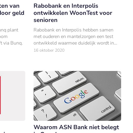
ten van
Rabobank en Interpolis
oor geld
ontwikkelen WoonTest voor
senioren
unq plant
Rabobank en Interpolis hebben samen
boom
met ouderen en mantelzorgen een test
ft via Bunq.
ontwikkeld waarmee duidelijk wordt in
welke mate een woning nu en in de
16 oktober 2020
toekomst passend is.
Waarom ASN Bank niet belegt