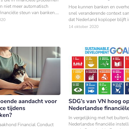
n niet meer automatisch
Hoe kunnen banken en overhe
financiële steun van banken.
snel veranderende context sa
 in de vorm van uitstel van
dat Nederland koploper blijft 
020
extra krediet.
toegankelijke digitale financië
14 oktober 2020
dienstverlening? Wat vraagt d
en wat vraagt
ldoende aandacht voor
SDG’s van VN hoog o
ce tijdens
Nederlandse financiële
ken?
In vergelijking met het buiten
Nederlandse financiële instel
aakhond Financial Conduct