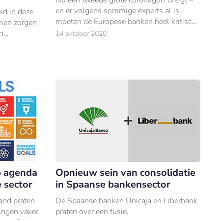
en er volgens sommige experts al is –
id in deze
moeten de Europese banken heel kritisch
men zorgen
gaan kijken naar welke klanten de
in
14 oktober 2020
potentie hebben om te overleven.
le
at van bank
p agenda
Opnieuw sein van consolidatie
 sector
in Spaanse bankensector
land praten
De Spaanse banken Unicaja en Liberbank
lingen vaker
praten over een fusie.