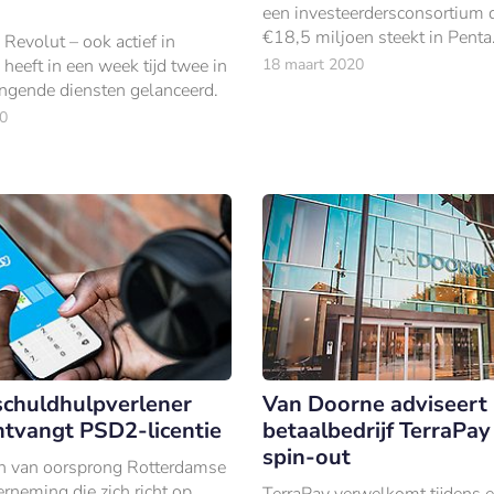
een investeerdersconsortium d
€18,5 miljoen steekt in Penta
Revolut – ook actief in
heeft in een week tijd twee in
18 maart 2020
ingende diensten gelanceerd.
0
 schuldhulpverlener
Van Doorne adviseert
tvangt PSD2-licentie
betaalbedrijf TerraPay
spin-out
n van oorsprong Rotterdamse
rneming die zich richt op
TerraPay verwelkomt tijdens 