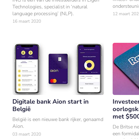
ondersteuni
Technologies, specialist in ‘natural
ondernemer
language processing’ (NLP).
12 maart 202
16 maart 2020
Digitale bank Aion start in
Investee
België
oorlogsk
met $500
België is een nieuwe bank rijker, genaamd
Aion.
De Britse n
een formida
03 maart 2020