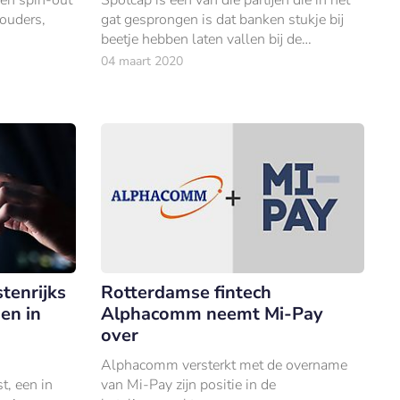
ouders,
gat gesprongen is dat banken stukje bij
beetje hebben laten vallen bij de
res, het
financiering van het midden- en
04 maart 2020
IFC,
kleinbedrijf.
tenrijks
Rotterdamse fintech
en in
Alphacomm neemt Mi-Pay
over
Alphacomm versterkt met de overname
, een in
van Mi-Pay zijn positie in de