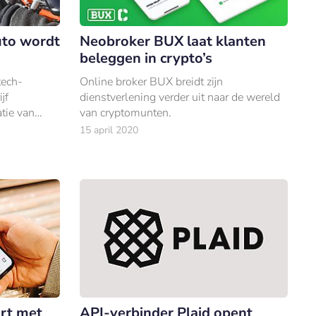
uto wordt
Neobroker BUX laat klanten
beleggen in crypto’s
tech-
Online broker BUX breidt zijn
jf
dienstverlening verder uit naar de wereld
tie van
van cryptomunten.
15 april 2020
rt met
API-verbinder Plaid opent