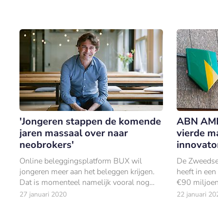
'Jongeren stappen de komende
ABN AMR
jaren massaal over naar
vierde m
neobrokers'
innovato
Online beleggingsplatform BUX wil
De Zweedse
jongeren meer aan het beleggen krijgen.
heeft in een
Dat is momenteel namelijk vooral nog
€90 miljoe
iets wat oudere generaties doen. In een
niet voor he
27 januari 2020
22 januari 20
interview met Banken.
investeerder