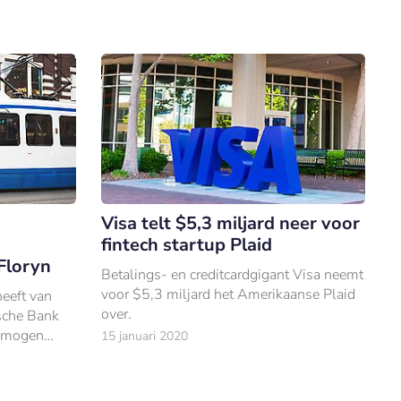
Visa telt $5,3 miljard neer voor
fintech startup Plaid
Floryn
Betalings- en creditcardgigant Visa neemt
voor $5,3 miljard het Amerikaanse Plaid
eeft van
over.
sche Bank
 mogen
15 januari 2020