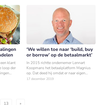
alingen
‘We willen toe naar ‘build, buy
ndelen
or borrow’ op de betaalmarkt’
 een klant
In 2015 richtte ondernemer Lennart
e loop der
Koopmans het betaalplatform Magnius
lingen
op. Dat deed hij omdat er naar eigen
dketen
zeggen iets ontbrak.
17 december 2019
13
»