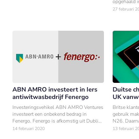
opgehaald i
investerin
27 februari 2
vooraf op m
ABN AMRO investeert in Iers
Duitse c
antiwitwasbedrijf Fenergo
UK vanwe
Investeringsvehikel ABN AMRO Ventures
Britse klant
investeert een onbekend bedrag in
gebruik mak
Fenergo. Fenergo is afkomstig uit Dublin
N26. Daarna
en levert Client Lifecycle Management
neobank vert
14 februari 2020
13 februari 2
(CLM) software.