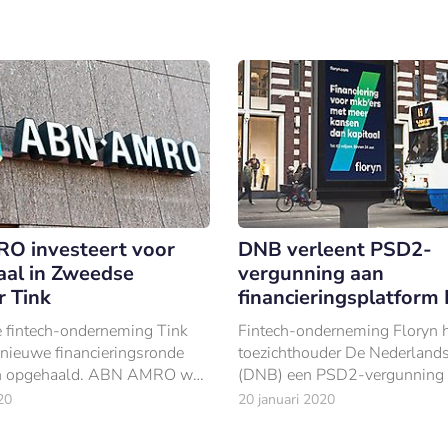
O investeert voor
DNB verleent PSD2-
aal in Zweedse
vergunning aan
r Tink
financieringsplatform 
 fintech-onderneming Tink
Fintech-onderneming Floryn h
 nieuwe financieringsronde
toezichthouder De Nederland
n opgehaald. ABN AMRO was
(DNB) een PSD2-vergunning
t eerst één van de
ontvangen.
20
20 januari 2020
s.