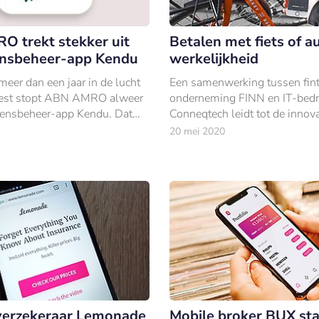
 trekt stekker uit
Betalen met fiets of a
nsbeheer-app Kendu
werkelijkheid
meer dan een jaar in de lucht
Een samenwerking tussen fin
weest stopt ABN AMRO alweer
onderneming FINN en IT-bedri
ensbeheer-app Kendu. Dat
Conneqtech leidt tot de innova
k op zijn eigen website. Er
betalen per fiets of auto.
20 mei 2020
eel zo’n 5.
verzekeraar Lemonade
Mobile broker BUX sta