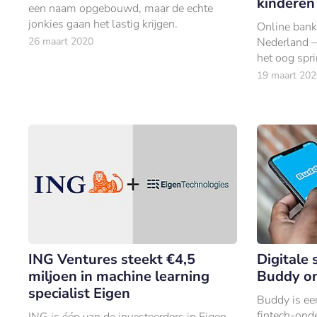
kinderen
een naam opgebouwd, maar de echte
jonkies gaan het lastig krijgen.
Online bank 
26 maart 2020
Nederland – 
het oog spr
19 maart 202
ING Ventures steekt €4,5
Digitale
miljoen in machine learning
Buddy on
specialist Eigen
Buddy is ee
fintech-onde
ING is één van de investeerders in Eigen