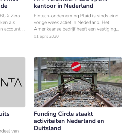
ode
kantoor in Nederland
 BUX Zero
Fintech-onderneming Plaid is sinds eind
iken als
vorige week actief in Nederland. Het
n account te
Amerikaanse bedrijf heeft een vestiging
rste broker
geopend in Amsterdam.
01 april 2020
uits
Funding Circle staakt
activiteiten Nederland en
Duitsland
deel van