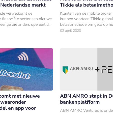
 Nederlandse markt
Tikkie als betaalmeth
de verwelkomt de
Klanten van de mobile broker
 financiële sector een nieuwe
kunnen voortaan Tikkie gebru
 eentje die anders opereert dan
betaalmethode om geld op hu
gewend is geweest van
storten. Daarmee is BUX de ee
02 april 2020
.
die deze betaalwijze aanbiedt.
komt met nieuwe
ABN AMRO stapt in D
 waaronder
bankenplatfform
el en app voor
ABN AMRO Ventures is onder