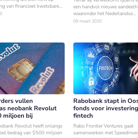
ng van financieel kwetsbare
een handvol nieuwe aandeelh
s.
waaronder het Nederlandse
0
investeringsfonds Prime Ventu
09 maart 2020
investeringsfonds Partech en 
onderdeel van de Wereldba
rders vullen
Rabobank stapt in Oos
as neobank Revolut
fonds voor investering
 miljoen bij
fintech
eobank Revolut heeft onlangs
Rabo Frontier Ventures gaat
bel bedrag van $500 miljoen
samenwerken met Speedinvest