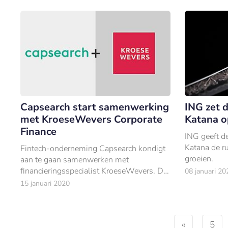
Capsearch start samenwerking
ING zet 
met KroeseWevers Corporate
Katana o
Finance
ING geeft d
Katana de ru
Fintech-onderneming Capsearch kondigt
groeien.
aan te gaan samenwerken met
financieringsspecialist KroeseWevers. De
08 januari 20
twee hebben een strategisch partnerschap
15 januari 2020
gesloten.
«
5