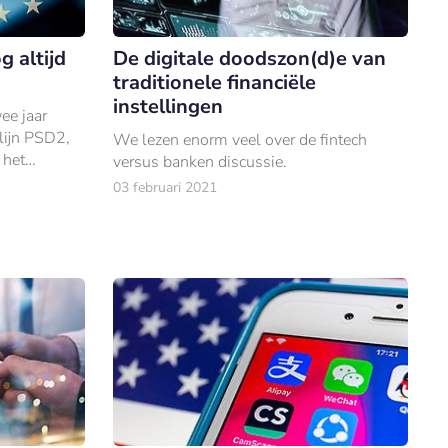
 altijd
De digitale doodszon(d)e van
traditionele financiële
instellingen
ee jaar
lijn PSD2,
We lezen enorm veel over de fintech
 het
versus banken discussie.
 vindt
03 februari 2021
Online