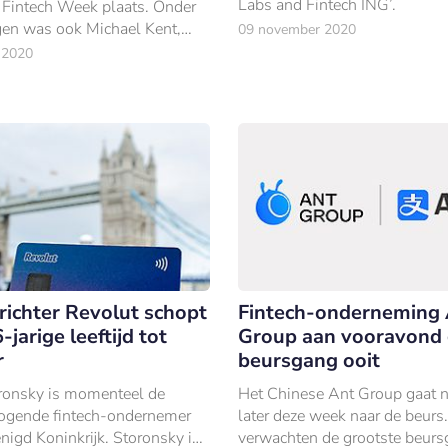
Labs and Fintech ING’.
Fintech Week plaats. Onder
en was ook Michael Kent,
09 november 2020
 directeur van de digitale
 2020
ienst Azimo.
ichter Revolut schopt
Fintech-onderneming
-jarige leeftijd tot
Group aan vooravond 
r
beursgang ooit
ronsky is momenteel de
Het Chinese Ant Group gaat na
ogende fintech-ondernemer
later deze week naar de beurs
nigd Koninkrijk. Storonsky is
verwachten de grootste beurs