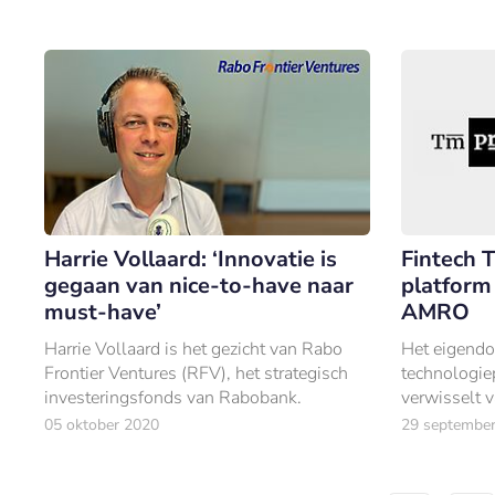
Harrie Vollaard: ‘Innovatie is
Fintech 
gegaan van nice-to-have naar
platfor
must-have’
AMRO
Harrie Vollaard is het gezicht van Rabo
Het eigendo
Frontier Ventures (RFV), het strategisch
technologi
investeringsfonds van Rabobank.
verwisselt
een Amster
05 oktober 2020
29 septembe