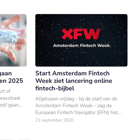
gaan
Start Amsterdam Fintech
 en 2025
Week ziet lancering online
fintech-bijbel
rt of
 wasstraat
Afgelopen vrijdag – bij de start van de
zelf gaan
Amsterdam Fintech Week – zag de
European Fintech Navigator (EFN) het
levenslicht.
21 september 2020