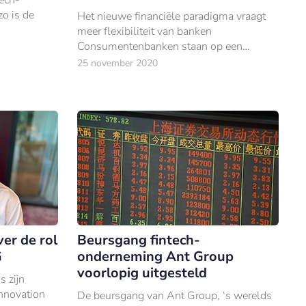
o is de
Het nieuwe financiële paradigma vraagt
meer flexibiliteit van banken
Consumentenbanken staan op een
kruispunt nu een aantal bankdiensten
25 november 2020
overbodig dreigt te raken.
er de rol
Beursgang fintech-
G
onderneming Ant Group
voorlopig uitgesteld
s zijn
Innovation
De beursgang van Ant Group, ‘s werelds