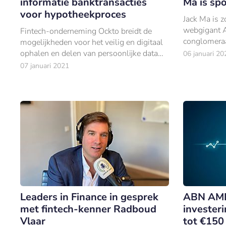
informatie banktransacties
Ma is sp
voor hypotheekproces
Jack Ma is z
webgigant A
Fintech-onderneming Ockto breidt de
conglomeraa
mogelijkheden voor het veilig en digitaal
twee maande
ophalen en delen van persoonlijke data
06 januari 20
verder uit met informatie uit
07 januari 2021
banktransacties.
Leaders in Finance in gesprek
ABN AMR
met fintech-kenner Radboud
invester
Vlaar
tot €150