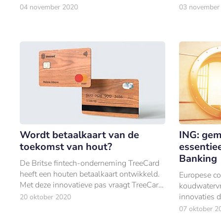
het dossier Wirecard.
oprichter va
04 november 2020
03 november
Wordt betaalkaart van de
ING: gem
toekomst van hout?
essentiee
Banking
De Britse fintech-onderneming TreeCard
heeft een houten betaalkaart ontwikkeld.
Europese c
Met deze innovatieve pas vraagt TreeCard
koudwatervre
aandacht voor het milieu.
innovaties 
20 oktober 2020
die innovat
07 oktober 2
de meest pr