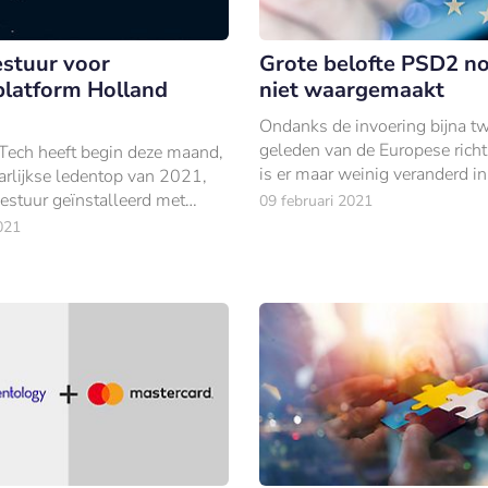
stuur voor
Grote belofte PSD2 nog
latform Holland
niet waargemaakt
Ondanks de invoering bijna tw
geleden van de Europese richt
Tech heeft begin deze maand,
is er maar weinig veranderd in
aarlijkse ledentop van 2021,
Nederlandse betaallandschap,
estuur geïnstalleerd met
09 februari 2021
Maurice Jongmans, CEO van 
digers, leiders en experts uit
021
Payment Platform en
domein.