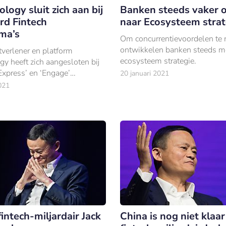
ogy sluit zich aan bij
Banken steeds vaker 
rd Fintech
naar Ecosysteem strat
ma’s
Om concurrentievoordelen te r
ontwikkelen banken steeds m
tverlener en platform
ecosysteem strategie.
y heeft zich aangesloten bij
Express’ en ‘Engage’
20 januari 2021
 van Mastercard.
021
intech-miljardair Jack
China is nog niet klaa