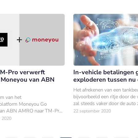
TM-Pro verwerft
In-vehicle betalingen 
m Moneyou van ABN
exploderen tussen nu
Het afrekenen van een tankbeu
bijvoorbeeld een ritje door de
m van het
zal steeds vaker door de auto 
eplatform Moneyou Go
gebeuren.
 van ABN AMRO naar TM-Pro,
22 september 2020
damse fintech-onderneming.
r 2020