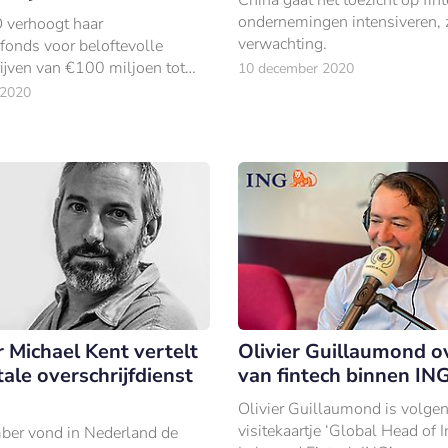
ondernemingen intensiveren, z
verhoogt haar
verwachting.
sfonds voor beloftevolle
rijven van €100 miljoen tot
10 december 2020
en.
 2020
 Michael Kent vertelt
Olivier Guillaumond ov
tale overschrijfdienst
van fintech binnen IN
Olivier Guillaumond is volgen
visitekaartje ‘Global Head of 
ber vond in Nederland de