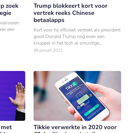
op zoek
Trump blokkeert kort voor
egie
vertrek reeks Chinese
betaalapps
ealiseren
eer een
Kort voor hij officieel vertrekt als president
gooit Donald Trump nog even een
knuppel in het toch al onrustige
hoenderhok.
08 januari 2021
r met
Tikkie verwerkte in 2020 voor