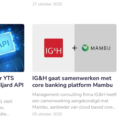
tte
dezelfde voorwaarden als institutionele
27 oktober 2020
iljard.
beleggers.
r YTS
IG&H gaat samenwerken met
iljard API
core banking platform Mambu
Management-consulting firma IG&H heeft
een samenwerking aangekondigd met
) stelt
Mambu, aanbieder van cloud based core
en,
banking platforms.
iële
05 oktober 2020
aar te