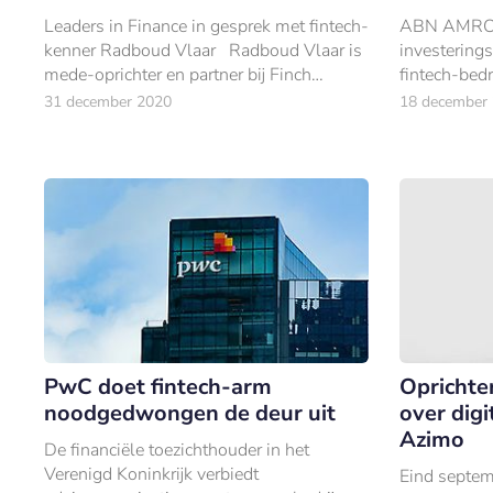
Leaders in Finance in gesprek met fintech-
ABN AMRO 
kenner Radboud Vlaar Radboud Vlaar is
investering
mede-oprichter en partner bij Finch
fintech-bed
Capital, een een bedrijf dat geld ophaalt
€150 miljo
31 december 2020
18 december
bij investeerders om te investeren in v
PwC doet fintech-arm
Oprichter
noodgedwongen de deur uit
over digi
Azimo
De financiële toezichthouder in het
Verenigd Koninkrijk verbiedt
Eind septem