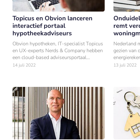
Topicus en Obvion lanceren
Onduidel
interactief portaal
remt ver
hypotheekadviseurs
woningm
Obvion hypotheken, IT-specialist Topicus
Nederland 
en UX-experts Nerds & Company hebben
gezien van 
een cloud-based adviseursportaal
energiereke
gelanceerd.
regering be
14 juli 2022
13 juli 2022
per 2050 aa