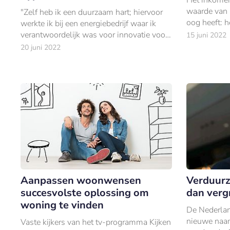
waarde van 
"Zelf heb ik een duurzaam hart; hiervoor
oog heeft: h
werkte ik bij een energiebedrijf waar ik
een rol spel
verantwoordelijk was voor innovatie voor
15 juni 2022
hypotheek.
de gebouwde omgeving.
20 juni 2022
Aanpassen woonwensen
Verduurz
succesvolste oplossing om
dan verg
woning te vinden
De Nederlan
nieuwe naam
Vaste kijkers van het tv-programma Kijken