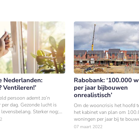
e Nederlanden:
Rabobank: ‘100.000 
? Ventileren!’
per jaar bijbouwen
onrealistisch’
ld persoon ademt zo’n
 per dag. Gezonde lucht is
Om de wooncrisis het hoofd te
 levensbelang. Sterker nog;
het kabinet van plan om 100
cht is gevaarlijk en verhoogt
woningen per jaar bij te bou
2
op astma, COPD en longkanker.
Real Estate Finance stelt echte
07 maart 2022
onrealistische ambitie is.