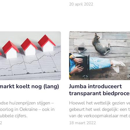
 in de wacht te slepen bij de
20 april 2022
Verkiezing.
arkt koelt nog (lang)
Jumba introduceert
transparant biedproce
dse huizenprijzen stijgen –
Hoewel het wettelijk gezien v
oorlog in Oekraïne – ook in
gebeurt het wel degelijk: een 
bbele cijfers.
van de verkoopmakelaar met 
boodschap dat het geplaatste
2
18 maart 2022
woning net niet hoog genoeg i