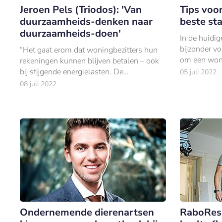
Jeroen Pels (Triodos): 'Van
Tips voo
duurzaamheids-denken naar
beste st
duurzaamheids-doen'
In de huidig
bijzonder vo
“Het gaat erom dat woningbezitters hun
om een ​​won
rekeningen kunnen blijven betalen – ook
passende h
bij stijgende energielasten. De
05 juli 2022
energietransitie levert vroeg of laat extra
08 juli 2022
kosten op voor woningbezitters.
Ondernemende dierenartsen
RaboRes