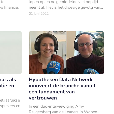
 to
lopen op en de gemiddelde verkooptijd
op financieel
neemt af. Het is het droevige gevolg van
de overhitte woningmarkt waar Nederland
01 juni 2022
mee kampt.
a’s als
Hypotheken Data Netwerk
tie en
innoveert de branche vanuit
een fundament van
vertrouwen
t jaarlijkse
sprekers en
In een duo-interview ging Amy
Reijgersberg van de Leaders in Wonen-