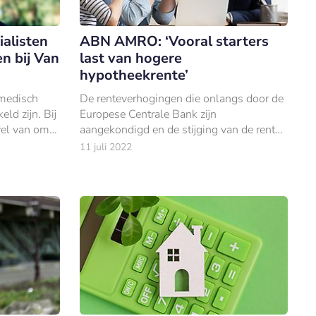
alisten
ABN AMRO: ‘Vooral starters
n bij Van
last van hogere
hypotheekrente’
medisch
De renteverhogingen die onlangs door de
ld zijn. Bij
Europese Centrale Bank zijn
el van om
aangekondigd en de stijging van de rente
lossen.
op overheidsobligaties, vertalen zich in
11 juli 2022
hogere hypotheekrentes.