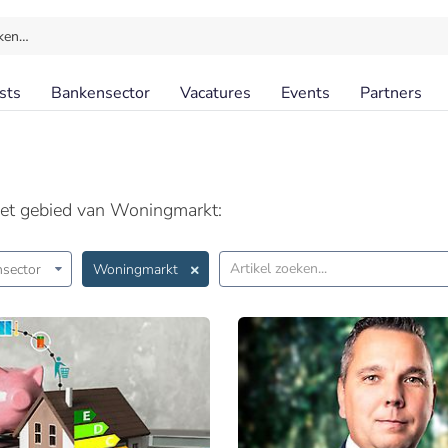
ken…
sts
Bankensector
Vacatures
Events
Partners
het gebied van Woningmarkt:
sector
Woningmarkt