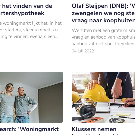
r het vinden van de
Olaf Sleijpen (DNB): 
artershypotheek
zwengelen we nog ste
vraag naar koophuizen
e woningmarkt lijkt het, in het
or starters, steeds moeilijker
We zitten met een grote mism
ing te vinden, evenals een
vraag en aanbod van koophuiz
ypotheek.
aanbod zal niet snel toereike
04 juli 2022
earch: ‘Woningmarkt
Klussers nemen