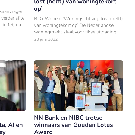
lost (helft) van woningtekort
op’
ekaanvragen
verder af te
BLG Wonen: ‘Woningsplitsing lost (helft)
 in februari
van woningtekort op’ De Nederlandse
woningmarkt staat voor fikse uitdaging: in
2030 moet de woningvoorraad met
23 juni 2022
900.000 ‘exemplaren’ uitgebreid zijn.
NN Bank en NIBC trotse
a, AI en
winnaars van Gouden Lotus
ey
Award