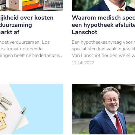
ijkheid over kosten
Waarom medisch speci
duurzaming
een hypotheek afsluite
arkt af
Lanschot
moet verduurzamen. Los
Een hypotheekaanvraag voor 
de almaar oplopende
specialisten kan vaak ingewikke
ningen heeft de Nederlandse
Van Lanschot houden we er w
paald dat 7 miljoen woningen
complexe vraagstukken op te 
12 juli 2022
rdgasvrij