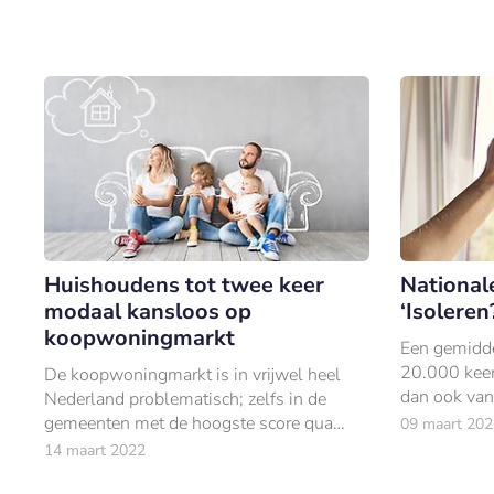
Huishoudens tot twee keer
National
modaal kansloos op
‘Isoleren
koopwoningmarkt
Een gemidde
20.000 keer
De koopwoningmarkt is in vrijwel heel
dan ook van
Nederland problematisch; zelfs in de
ongezonde lu
gemeenten met de hoogste score qua
09 maart 202
het risico 
woontoegankelijkheid vindt minder dan
14 maart 2022
de helft van de woningzoekenden binnen