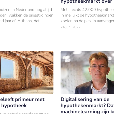
hypotheekmarkt over
uizen in Nederland nog altijd
Met slechts 42.000 hypothe
en, vlakken de prijsstijgingen
in mei lijkt de hypotheekmarkt 
nd jaar af. Althans, dat
koelen na de piek in aanvragen
 de economen van
(72.351).
24 juni 2022
h in hun Kwartaalbericht
t.
beleeft primeur met
Digitalisering van de
 hypotheek
hypothekenmarkt? Dat
machinelearning zijn k
, eventuele schulden en de