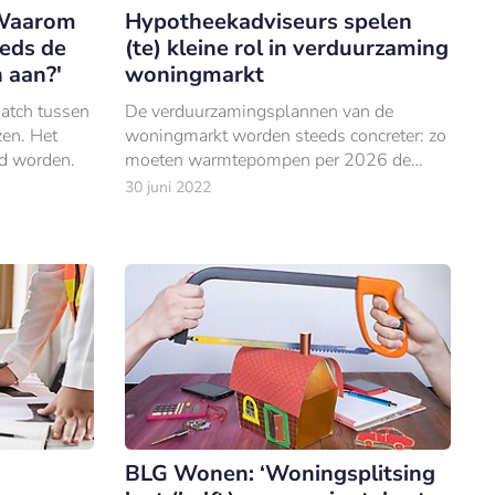
'Waarom
Hypotheekadviseurs spelen
eds de
(te) kleine rol in verduurzaming
 aan?'
woningmarkt
atch tussen
De verduurzamingsplannen van de
en. Het
woningmarkt worden steeds concreter: zo
nd worden.
moeten warmtepompen per 2026 de
standaard vormen voor het verwarmen
30 juni 2022
van woningen en mogen woningen met
energielabel E, F of G v
BLG Wonen: ‘Woningsplitsing