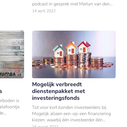
podcast in gesprek met Merlyn van den
Berg en Reinier van der Heijden, beiden
14 april 2022
directeur van Hypotheken Data Netwerk
(HDN).
Mogelijk verbreedt
s
dienstenpakket met
investeringsfonds
erboden is
telefoontje
Tot voor kort konden investeerders bij
de
Mogelijk alleen een-op-een financiering
 bod op een
kiezen; waarbij één investeerder één
s...
zakelijke hypotheek financiert voor één
16 maart 2022