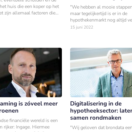
het huis die een koper op het
"We hebben al mooie stappen
et zijn allemaal factoren die
maar tegelijkertijd is er in de
en in de berekening van een
hypothekenmarkt nog altijd ve
om de dienstverlening te verb
15 juni 2022
aming is zóveel meer
Digitalisering in de
roenen
hypotheeksector: late
samen rondmaken
dse financiële wereld is een
 rijker: Ingage. Hiermee
"Wij geloven dat brondata een