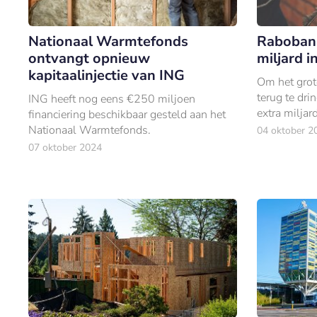
Nationaal Warmtefonds
Raboban
ontvangt opnieuw
miljard 
kapitaalinjectie van ING
Om het grot
terug te dr
ING heeft nog eens €250 miljoen
extra milja
financiering beschikbaar gesteld aan het
het fonds w
Nationaal Warmtefonds.
04 oktober 2
gebiedsontw
07 oktober 2024
ruim 15.00
realiseren.