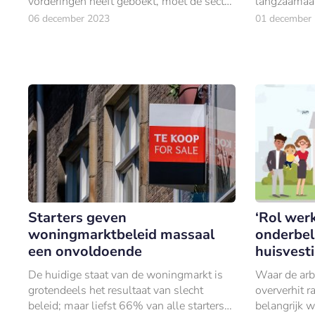
vorderingen heeft geboekt, moet de sector
langzaamaan
versneld in actie komen om zijn netto nul-
leven zien.
06 december 2023
01 december
doelstelling te halen.
Starters geven
‘Rol wer
woningmarktbeleid massaal
onderbeli
een onvoldoende
huisvest
De huidige staat van de woningmarkt is
Waar de arb
grotendeels het resultaat van slecht
oververhit r
beleid; maar liefst 66% van alle starters
belangrijk 