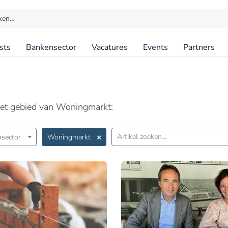
ken…
sts
Bankensector
Vacatures
Events
Partners
het gebied van Woningmarkt:
sector
Woningmarkt