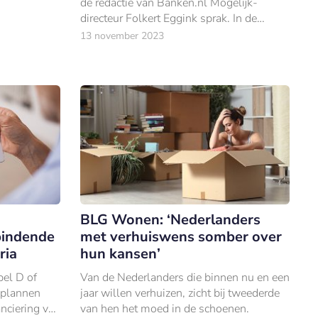
de redactie van Banken.nl Mogelijk-
rs belegt
directeur Folkert Eggink sprak. In de
tussentijd heeft het bedrijf bepaald niet
13 november 2023
stil gezeten.
BLG Wonen: ‘Nederlanders
bindende
met verhuiswens somber over
ria
hun kansen’
bel D of
Van de Nederlanders die binnen nu en een
splannen
jaar willen verhuizen, zicht bij tweederde
nciering van
van hen het moed in de schoenen.