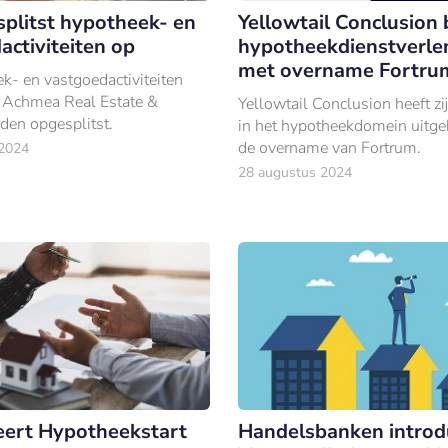
plitst hypotheek- en
Yellowtail Conclusion 
activiteiten op
hypotheekdienstverlen
met overname Fortru
k- en vastgoedactiviteiten
 Achmea Real Estate &
Yellowtail Conclusion heeft zi
den opgesplitst.
in het hypotheekdomein uit
de overname van Fortrum.
 2024
28 augustus 2024
eert Hypotheekstart
Handelsbanken introd