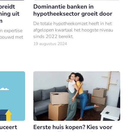
breidt
Dominantie banken in
ing uit
hypotheeksector groeit door
m
De totale hypotheekomzet heeft in het
afgelopen kwartaal het hoogste niveau
jn expertise
sinds 2022 bereikt.
gebouwd met
19 augustus 2024
uceert
Eerste huis kopen? Kies voor