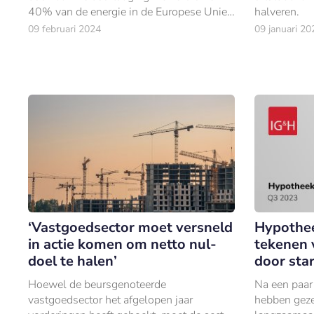
40% van de energie in de Europese Unie
halveren.
en zijn verantwoordelijk voor 36% van de
09 februari 2024
09 januari 20
CO2-uitstoot, volgens de Europese
Commissie.
‘Vastgoedsector moet versneld
Hypothe
in actie komen om netto nul-
tekenen 
doel te halen’
door sta
Hoewel de beursgenoteerde
Na een paar 
vastgoedsector het afgelopen jaar
hebben geze