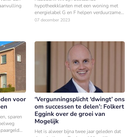
aanvulling
hypotheekklanten met een woning met
energielabel G en F helpen verduurzamen
door hen €1.000 verduurzamingsbudget
07 december 2023
aan te bieden.
eden voor
‘Vergunningsplicht ‘dwingt’ ons
gen
om successen te delen’: Folkert
Eggink over de groei van
en, sparen
Mogelijk
mpelweg
spaargeld
Het is alweer bijna twee jaar geleden dat
nte; maar