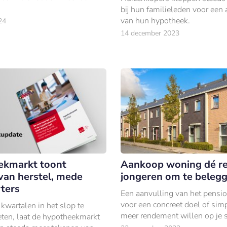
bij hun familieleden voor een 
van hun hypotheek.
24
14 december 2023
ekmarkt toont
Aankoop woning dé r
van herstel, mede
jongeren om te beleg
rters
Een aanvulling van het pensio
voor een concreet doel of si
kwartalen in het slop te
meer rendement willen op je 
ten, laat de hypotheekmarkt
dan de huidige aangeboden re