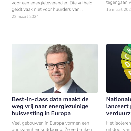
tegengaan 
voor een energieleverancier. Die vrijheid
aarde.
geldt vaak niet voor huurders van
15 maart 202
woningcorporaties.
22 maart 2024
Best-in-class data maakt de
National
weg vrij naar energiezuinige
lanceert
huisvesting in Europa
verduur
Veel gebouwen in Europa vormen een
Het isolere
duurzaamheidsuitdaging. Ze verbruiken
uitstoot va