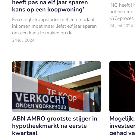
heeft pas na elf jaar sparen
ING heeft H
kans op een koopwoning’
online omge
KYC-proces 
Een single koopstarter met een modaal
doorlopen.
inkomen moet maar liefst elf jaar sparen
24 juni 2024
om een kans te maken op de
woningmarkt. Stijger de huizenprijzen
24 juli 2024
harder dan de lonen, dan duurt het zelfs
nóg langer.
ABN AMRO grootste stijger in
Mogelijk:
hypotheekmarkt na eerste
investeer
kwartaal
gehad va