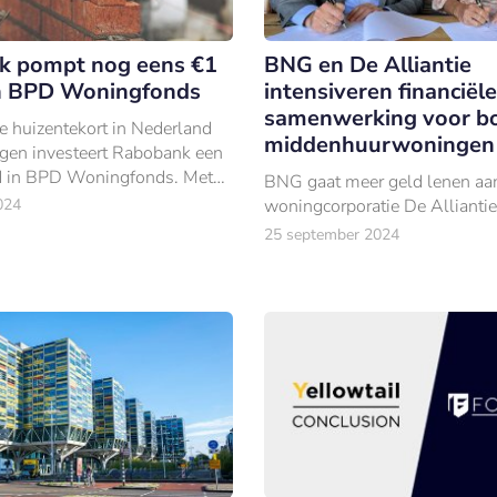
k pompt nog eens €1
BNG en De Alliantie
in BPD Woningfonds
intensiveren financiële
samenwerking voor 
e huizentekort in Nederland
middenhuurwoningen
ingen investeert Rabobank een
rd in BPD Woningfonds. Met
BNG gaat meer geld lenen aa
illen de bank en de
024
woningcorporatie De Alliantie
ikkelaar de komende tien jaar
25 september 2024
0 middenhuurwoningen