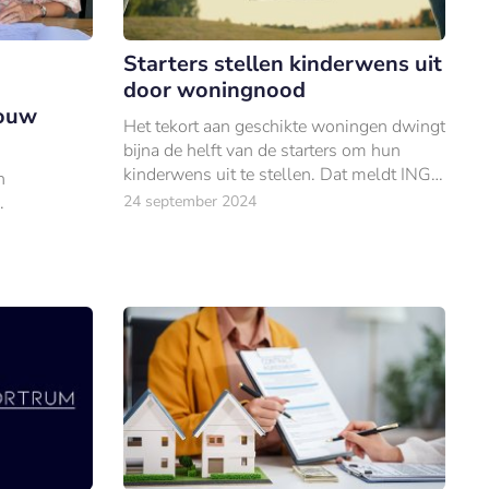
Starters stellen kinderwens uit
door woningnood
bouw
Het tekort aan geschikte woningen dwingt
bijna de helft van de starters om hun
kinderwens uit te stellen. Dat meldt ING
n
in zijn Woonbericht over het derde
.
24 september 2024
kwartaal van 2024.