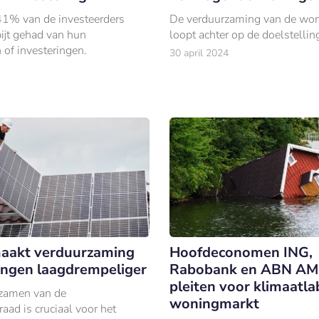
 41% van de investeerders
De verduurzaming van de wo
pijt gehad van hun
loopt achter op de doelstellin
 of investeringen.
30 april 2024
maakt verduurzaming
Hoofdeconomen ING,
ngen laagdrempeliger
Rabobank en ABN A
pleiten voor klimaatla
rzamen van de
woningmarkt
aad is cruciaal voor het