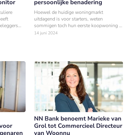
nitor
persoonlijke benadering
uliere
Hoewel de huidige woningmarkt
eeft
uitdagend is voor starters, weten
eleggers
sommigen toch hun eerste koopwoning te
bemachtigen.
14 juni 2024
NN Bank benoemt Marieke van
 voor
Grol tot Commercieel Directeur
genaren
van Woonnu