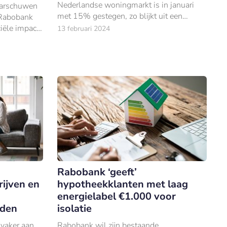
Nederlandse woningmarkt is in januari
aarschuwen
met 15% gestegen, zo blijkt uit een
 Rabobank
analyse van De Hypotheekshop.
ële impact
13 februari 2024
Rabobank ‘geeft’
rijven en
hypotheekklanten met laag
energielabel €1.000 voor
iden
isolatie
vaker aan
Rabobank wil zijn bestaande