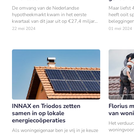
De omvang van de Nederlandse
Maar liefst
hypotheekmarkt kwam in het eerste
heeft ooit s
kwartaal van dit jaar uit op €27,4 miljard,
beleggingen
een stuk hoger dan dezelfde periode één
22 mei 2024
01 mei 2024
jaar geleden.
INNAX en Triodos zetten
Florius 
samen in op lokale
van woni
energiecoöperaties
Het verduu
woningvoorr
Als woningeigenaar ben je vrij in je keuze