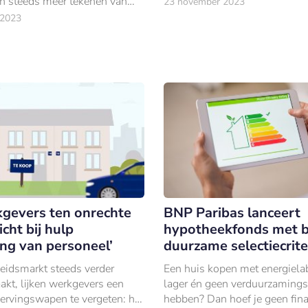
 steeds meer tekenen van
23 november 2023
liefst 79% van de Nederlande
 2023
met bepaa
kgevers ten onrechte
BNP Paribas lanceert
cht bij hulp
hypotheekfonds met 
ing van personeel’
duurzame selectiecrite
eidsmarkt steeds verder
Een huis kopen met energiela
aakt, lijken werkgevers een
lager én geen verduurzaming
wervingswapen te vergeten: het
hebben? Dan hoef je geen fina