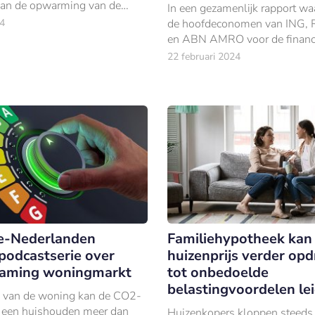
van de opwarming van de
In een gezamenlijk rapport w
4
de hoofdeconomen van ING,
en ABN AMRO voor de financi
van klimaatverandering op de
22 februari 2024
Nederlandse woningmarkt.
e-Nederlanden
Familiehypotheek kan
 podcastserie over
huizenprijs verder opd
zaming woningmarkt
tot onbedoelde
belastingvoordelen le
n van de woning kan de CO2-
n een huishouden meer dan
Huizenkopers kloppen steeds 