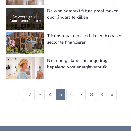
De woningmarkt future proof maken
door ánders te kijken
Triodos klaar om circulaire en biobased
sector te financieren
Niet energielabel, maar gedrag
bepalend voor energieverbruik
1
2
3
4
5
6
7
8
9
»