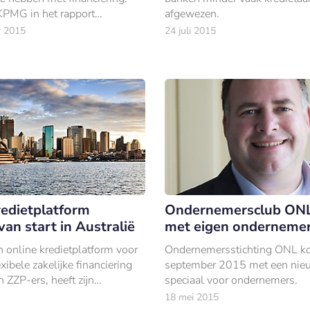
 KPMG in het rapport
afgewezen.
amily Business Barometer’.
r 2015
24 juli 2015
redietplatform
Ondernemersclub ON
an start in Australië
met eigen onderneme
n online kredietplatform voor
Ondernemersstichting ONL k
exibele zakelijke financiering
september 2015 met een nie
 ZZP-ers, heeft zijn
speciaal voor ondernemers.
uitgebreid naar Australië.
18 mei 2015