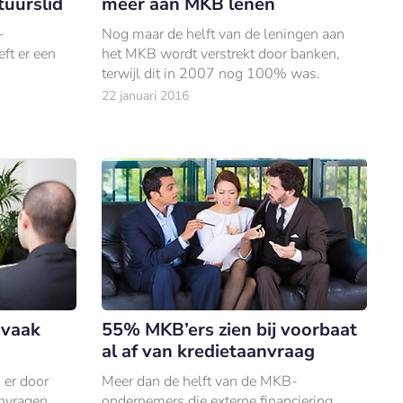
uurslid
meer aan MKB lenen
-
Nog maar de helft van de leningen aan
eft er een
het MKB wordt verstrekt door banken,
terwijl dit in 2007 nog 100% was.
22 januari 2016
 vaak
55% MKB’ers zien bij voorbaat
al af van kredietaanvraag
 er door
Meer dan de helft van de MKB-
anvragen
ondernemers die externe financiering