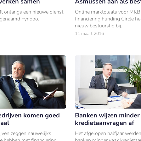
werken samen
Asmussen aan als best
ft onlangs een nieuwe dienst
Online marktplaats voor MKB
, genaamd Fyndoo.
financiering Funding Circle he
nieuw bestuurslid bij.
11 maart 2016
edrijven komen goed
Banken wijzen minder
taal
kredietaanvragen af
ijven zeggen nauwelijks
Het afgelopen halfjaar werden
e hebben met financiering.
banken minder vaak kredieta