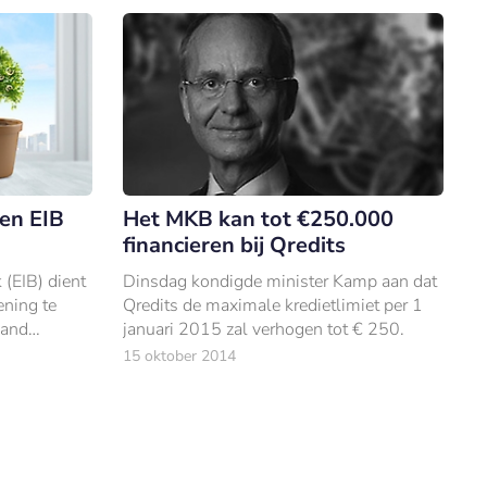
een EIB
Het MKB kan tot €250.000
financieren bij Qredits
(EIB) dient
Dinsdag kondigde minister Kamp aan dat
ening te
Qredits de maximale kredietlimiet per 1
land
januari 2015 zal verhogen tot € 250.
n onlangs in
15 oktober 2014