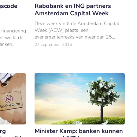
gscode
Rabobank en ING partners
Amsterdam Capital Week
Deze week vindt de Amsterdam Capital
Week (ACW) plaats, een
 financiering
evenementenreeks van meer dan 25
n, werkt de
evenementen in Amsterdam waarbij ruim
Banken
27 september 2016
500 investeerders in contact worden
tellen van
gebracht met meer dan 2.
örg
Minister Kamp: banken kunnen