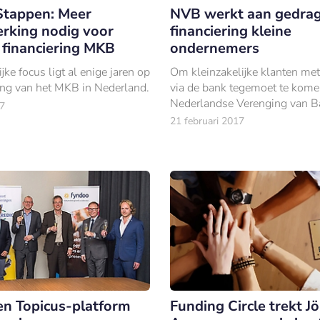
Stappen: Meer
NVB werkt aan gedra
king nodig voor
financiering kleine
 financiering MKB
ondernemers
ke focus ligt al enige jaren op
Om kleinzakelijke klanten met
ring van het MKB in Nederland.
via de bank tegemoet te kome
Nederlandse Verenging van 
7
(NVB) momenteel aan het ops
21 februari 2017
een speciale gedragscode.
en Topicus-platform
Funding Circle trekt J