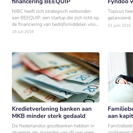
financering BEEQUIP
Fyndoo 
NIBC heeft zich strategisch verbonden
Topicus hee
aan BEEQUIP, een startup die zich richt op
gelanceerd
de financiering van bedrijfsmiddelen voor
01 juni 2016
het MKB in de sectoren infra, grondverzet,
18 juli 2016
bouw en logistiek.
Kredietverlening banken aan
Familieb
MKB minder sterk gedaald
aan kapi
De Nederlandse grootbanken hebben in
Familiebedr
de eerste zes maanden van dit jaar weer
problemen t