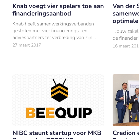
Knab voegt vier spelers toe aan
Van der 
financieringsaanbod
samenwer
optimale
Knab heeft samenwerkingsverbanden
gesloten met vier financierings- en
Jouw zakelij
adviespartners ter verbreding van zijn
de financie
financieringsaanbod voor ondernemers.
27 maart 2017
16 maart 201
NIBC steunt startup voor MKB
Credion 