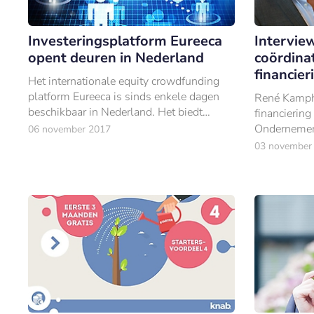
Investeringsplatform Eureeca
Intervie
opent deuren in Nederland
coördina
financie
Het internationale equity crowdfunding
platform Eureeca is sinds enkele dagen
René Kamph
beschikbaar in Nederland. Het biedt
financiering
Nederlandse investeerders de kans om te
Ondernemend
06 november 2017
investeren in buitenlandse startups.
van mening 
03 november
de regisseu
juiste financ