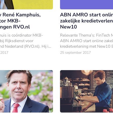
w René Kamphuis,
ABN AMRO start onli
tor MKB-
zakelijke kredietverle
ringen RVO.nl
New10
uis is coördinator MKB-
Relevante Thema’s: FinTech 
 bij Rijksdienst voor
ABN AMRO start online zakel
 Nederland (RVO.nl). Hij is
kredietverlening met New10 
dat banken moeten veel meer
kunnen beloftevolle ondernem
 2017
25 september 2017
rsrol op zich nemen om de
mkb online terecht voor financ
iering t