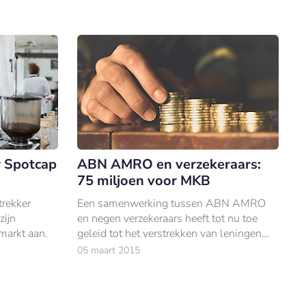
r Spotcap
ABN AMRO en verzekeraars:
75 miljoen voor MKB
trekker
Een samenwerking tussen ABN AMRO
zijn
en negen verzekeraars heeft tot nu toe
markt aan.
geleid tot het verstrekken van leningen
aan het MKB van in totaal €75 miljoen.
05 maart 2015