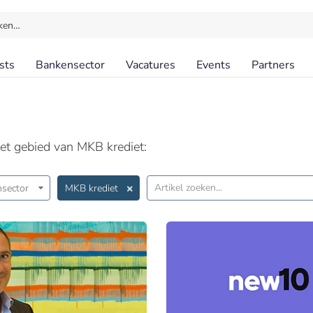
ken…
sts
Bankensector
Vacatures
Events
Partners
et gebied van MKB krediet:
sector
MKB krediet