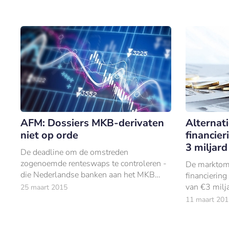
van €100 miljoen aan geïnvesteerd
vermogen gebroken.
AFM: Dossiers MKB-derivaten
Alternat
niet op orde
financier
3 miljard
De deadline om de omstreden
zogenoemde renteswaps te controleren -
De marktomv
die Nederlandse banken aan het MKB
financiering
hebben verkocht - zal door een aantal
van €3 milja
25 maart 2015
banken niet gehaald worden.
onderzoek v
11 maart 201
Cambridge.