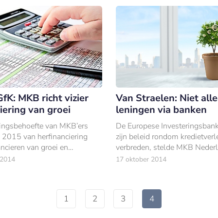
fK: MKB richt vizier
Van Straelen: Niet all
iering van groei
leningen via banken
ringsbehoefte van MKB’ers
De Europese Investeringsbank 
n 2015 van herfinanciering
zijn beleid rondom kredietverl
ancieren van groei en
verbreden, stelde MKB Neder
voorzitter Michaël van Straale
 2014
17 oktober 2014
de media.
1
2
3
4