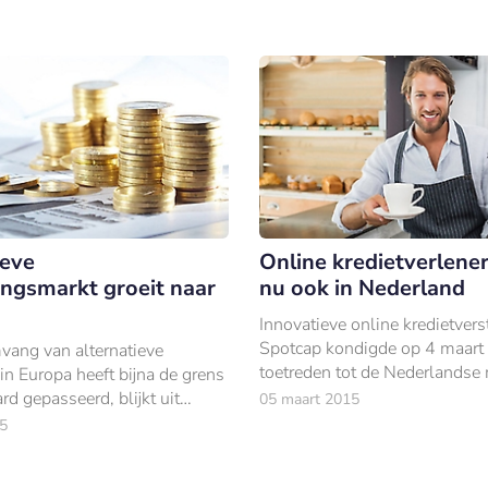
ieve
Online kredietverlene
ingsmarkt groeit naar
nu ook in Nederland
Innovatieve online kredietvers
Spotcap kondigde op 4 maart 
ang van alternatieve
toetreden tot de Nederlandse 
 in Europa heeft bijna de grens
rd gepasseerd, blijkt uit
05 maart 2015
an EY en de University of
5