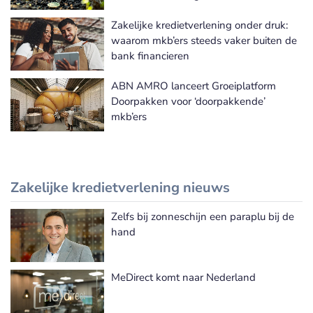
Zakelijke kredietverlening onder druk:
waarom mkb’ers steeds vaker buiten de
bank financieren
ABN AMRO lanceert Groeiplatform
Doorpakken voor ‘doorpakkende’
mkb’ers
Zakelijke kredietverlening nieuws
Zelfs bij zonneschijn een paraplu bij de
Meer Zakelijke kredietverlening nieuws
hand
MeDirect komt naar Nederland