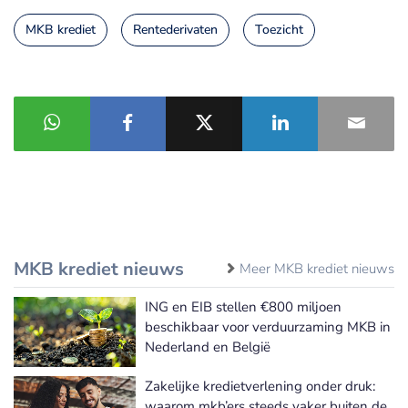
MKB krediet
Rentederivaten
Toezicht
MKB krediet nieuws
Meer MKB krediet nieuws
ING en EIB stellen €800 miljoen
beschikbaar voor verduurzaming MKB in
Nederland en België
Zakelijke kredietverlening onder druk:
waarom mkb’ers steeds vaker buiten de