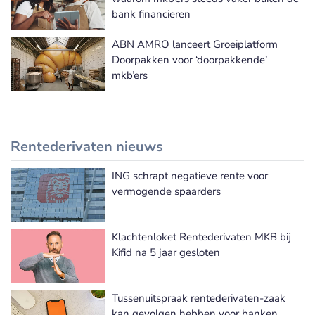
bank financieren
ABN AMRO lanceert Groeiplatform
Doorpakken voor ‘doorpakkende’
mkb’ers
Rentederivaten nieuws
ING schrapt negatieve rente voor
Meer Rentederivaten nieuws
vermogende spaarders
Klachtenloket Rentederivaten MKB bij
Kifid na 5 jaar gesloten
Tussenuitspraak rentederivaten-zaak
kan gevolgen hebben voor banken