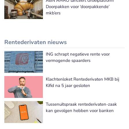
ABN AMRO lanceert Groeiplatform
Doorpakken voor ‘doorpakkende’
mkb’ers
Rentederivaten nieuws
ING schrapt negatieve rente voor
Meer Rentederivaten nieuws
vermogende spaarders
Klachtenloket Rentederivaten MKB bij
Kifid na 5 jaar gesloten
Tussenuitspraak rentederivaten-zaak
kan gevolgen hebben voor banken