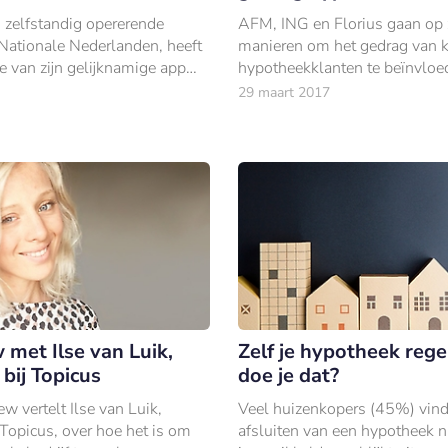
n zelfstandig opererende
AFM, ING en Florius gaan op 
 Nationale Nederlanden, heeft
manieren om het gedrag van 
e van zijn gelijknamige app
hypotheekklanten te beïnvloe
gaat hierbij om oplossingen v
29 maart 2017
huiseigenaren met mogelijk
problematische hypotheken.
 met Ilse van Luik,
Zelf je hypotheek rege
bij Topicus
doe je dat?
iew vertelt Ilse van Luik,
Veel huizenkopers (45%) vind
 Topicus, over hoe het is om
afsluiten van een hypotheek n