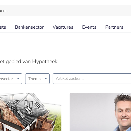
ken…
sts
Bankensector
Vacatures
Events
Partners
het gebied van Hypotheek:
nsector
Thema