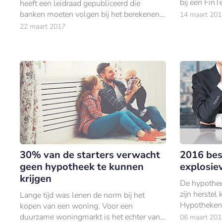
bij een FinT
heeft een leidraad gepubliceerd die
de ontwikke
banken moeten volgen bij het berekenen
14 maart 201
oplossing.
van de vergoeding die betaald moet
22 maart 2017
worden bij het vervroegd aflossen of
oversluiten v
30% van de starters verwacht
2016 bes
geen hypotheek te kunnen
explosie
krijgen
De hypothee
zijn herstel 
Lange tijd was lenen de norm bij het
Hypotheken
kopen van een woning. Voor een
Consulting 
duurzame woningmarkt is het echter van
06 maart 201