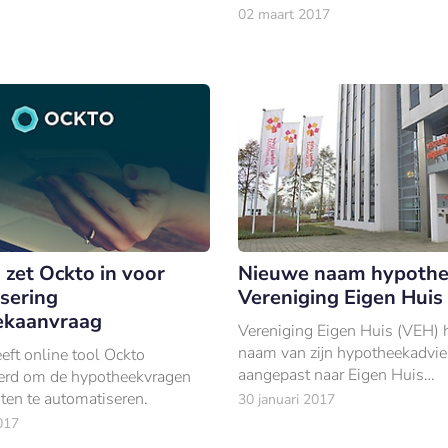
 uit ruim 307.
werkgeversverklaring, is verde
02 maart 2017
met hypotheekverstrekkers IN
Rabobank enABN Amro en 7
zet Ockto in voor
Nieuwe naam hypothe
sering
Vereniging Eigen Huis
ekaanvraag
Vereniging Eigen Huis (VEH) 
naam van zijn hypotheekadvie
ft online tool Ockto
aangepast naar Eigen Huis
erd om de hypotheekvragen
Hypotheekadvies.
nten te automatiseren.
30 januari 2017
017