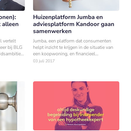
onen):
Huizenplatform Jumba en
 alleen
adviesplatform Kandoor gaan
samenwerken
 vertelt
Jumba, een platform dat consumenten
eer bij BLG
helpt inzicht te krijgen in de situatie van
idsambitie
een koopwoning, en financieel
waarop de
adviesplatform Kandoor hebben een
03 juli 2017
anten
samenwerking gesloten.