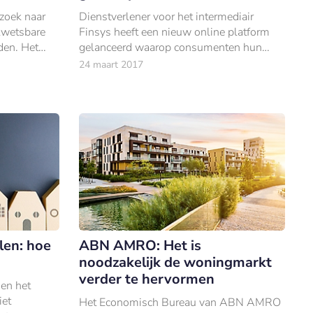
zoek naar
Dienstverlener voor het intermediair
kwetsbare
Finsys heeft een nieuw online platform
den. Het
gelanceerd waarop consumenten hun
oor
hypotheek kunnen afsluiten – zelf of met
24 maart 2017
de hulp van een aangesloten adviseur.
len: hoe
ABN AMRO: Het is
noodzakelijk de woningmarkt
verder te hervormen
en het
iet
Het Economisch Bureau van ABN AMRO