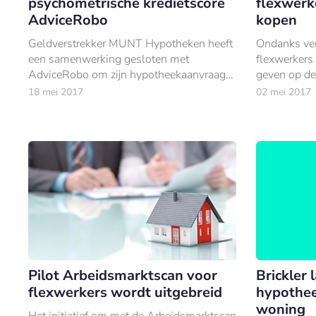
psychometrische kredietscore
flexwerke
AdviceRobo
kopen
Geldverstrekker MUNT Hypotheken heeft
Ondanks ver
een samenwerking gesloten met
flexwerkers 
AdviceRobo om zijn hypotheekaanvraag-
geven op de
en acceptatieproces te versnellen.
flexwerker n
18 mei 2017
02 mei 2017
mogelijkhed
een hypothee
Pilot Arbeidsmarktscan voor
Brickler 
flexwerkers wordt uitgebreid
hypothee
woning
Het initiatief om met de Arbeidsmarktscan