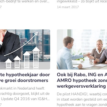
ech-bedrijf te werken en over
ingewikkeld – zo blijkt uit rece
ling van een FinTech-
onderzoek van MoneYou. Een 
7
14 maart 2017
hen geeft aan dat zij zelf hun
hebben geregeld.
te hypotheekjaar door
Ook bij Rabo, ING en
ve groei doorstromers
AMRO hypotheek zon
werkgeversverklaring
kmarkt in Nederland heeft
krachtig doorgezet, blijkt uit de
De pilot HANDIG!, waarbij c
 Update Q4 2016 van IG&H
in staat worden gesteld om e
& Interim. Met een omzet van
hypotheek aan te vragen zond
7