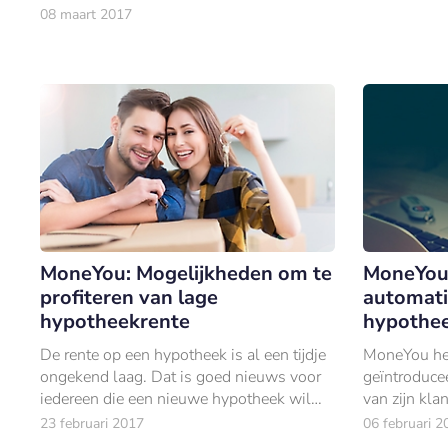
€81 miljard
belang dat sparen en lenen meer in
08 maart 2017
balans komen.
MoneYou: Mogelijkheden om te
MoneYou 
profiteren van lage
automati
hypotheekrente
hypothe
De rente op een hypotheek is al een tijdje
MoneYou hee
ongekend laag. Dat is goed nieuws voor
geïntroduce
iedereen die een nieuwe hypotheek wil
van zijn kla
afsluiten.
23 februari 2017
06 februari 2