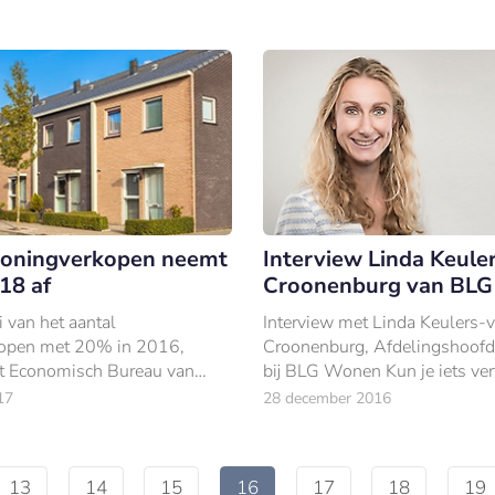
woningverkopen neemt
Interview Linda Keule
18 af
Croonenburg van BL
 van het aantal
Interview met Linda Keulers-
open met 20% in 2016,
Croonenburg, Afdelingshoofd
t Economisch Bureau van
bij BLG Wonen Kun je iets ver
n 2017 nog een lichte
jezelf en jouw rol als afdelin
17
28 december 2016
 5% in het aantal verkochte
Midoffice bij BLG Wonen? “A
en.
een verjaa
13
14
15
16
17
18
19