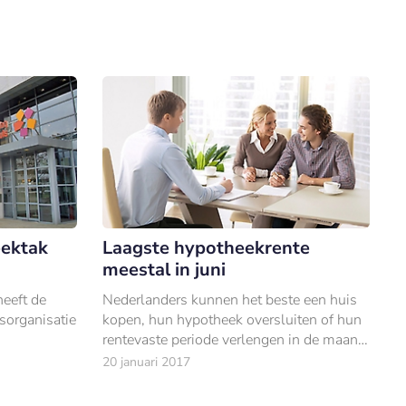
r uitgebreid
G,
5
ektak
Laagste hypotheekrente
meestal in juni
heeft de
Nederlanders kunnen het beste een huis
sorganisatie
kopen, hun hypotheek oversluiten of hun
rentevaste periode verlengen in de maand
juni.
20 januari 2017