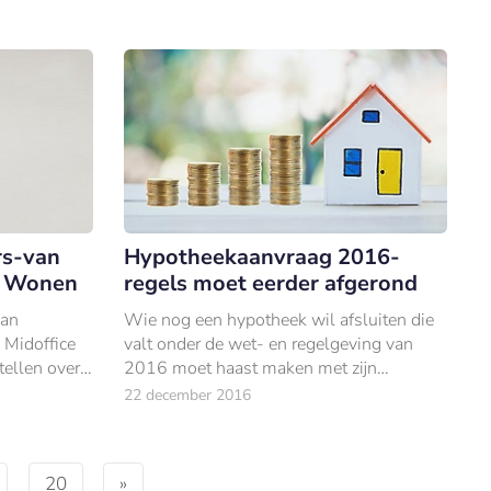
rs-van
Hypotheekaanvraag 2016-
G Wonen
regels moet eerder afgerond
van
Wie nog een hypotheek wil afsluiten die
 Midoffice
valt onder de wet- en regelgeving van
tellen over
2016 moet haast maken met zijn
gshoofd
aanvraag. Dat stelt online
22 december 2016
ls iemand op
hypotheekadviseur eyeOpen.nl.
20
»