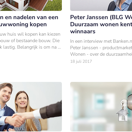
n en nadelen van een
Peter Janssen (BLG W
uwwoning kopen
Duurzaam wonen kent
winnaars
uw huis wil kopen kan kiezen
bouw of bestaande bouw. Die
In een interview met Banken.nl
k lastig. Belangrijk is om na te
Peter Janssen - productmarket
zelf wilt en wat je financiële
Wonen - over de duurzaamhe
n zijn.
van BLG Wonen en de wijze 
18 juli 2017
hypotheekverstrekker haar kl
stimuleert om hun woning te
verduurzamen.