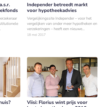
.s.r.
Independer betreedt markt
eekfonds
voor hypotheekadvies
erzekeraar
Vergelijkingssite Independer – voor het
stitutionele
vergelijken van onder meer hypotheken en
verzekeringen – heeft een nieuwe
dienstverlening gelanceerd:
18 mei 2017
Hypotheekadvies.
huis?
Viisi: Florius wint prijs voor