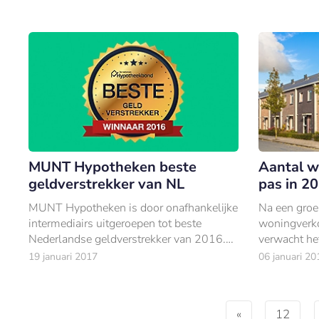
MUNT Hypotheken beste
Aantal 
geldverstrekker van NL
pas in 20
MUNT Hypotheken is door onafhankelijke
Na een groei
intermediairs uitgeroepen tot beste
woningverk
Nederlandse geldverstrekker van 2016.
verwacht he
Obvion werd tweede, gevolgd door
ABN AMRO i
19 januari 2017
06 januari 20
Florius op de derde plek.
stijging van
koopwoning
«
12