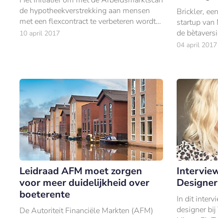
de hypotheekverstrekking aan mensen
Brickler, ee
met een flexcontract te verbeteren wordt
startup van
uitgebreid.
de bètaversi
10 april 2017
gelanceerd.
04 april 2017
Leidraad AFM moet zorgen
Interview
voor meer duidelijkheid over
Designer 
boeterente
In dit interv
designer bij
De Autoriteit Financiële Markten (AFM)