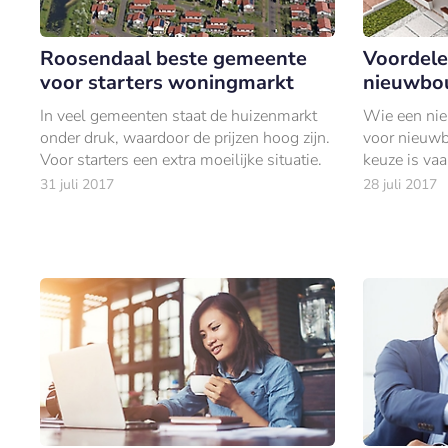
Roosendaal beste gemeente
Voordele
voor starters woningmarkt
nieuwbo
In veel gemeenten staat de huizenmarkt
Wie een nie
onder druk, waardoor de prijzen hoog zijn.
voor nieuw
Voor starters een extra moeilijke situatie.
keuze is vaa
gaan wat je 
31 juli 2017
28 juli 2017
mogelijkhede