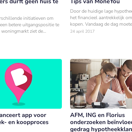
rs durft geen huis te
Tips van MoneYou
Door de huidige lage hypothee
het financieel aantrekkelijk om
schillende initiatieven om
kopen. Vandaag de dag moet
een betere uitgangspositie te
huizenkopers steeds vaker ei
 woningmarkt ziet de
24 april 2017
inbrengen om een hypotheek 
og altijd weinig
afsluiten.
en om zonder vast contract
k te kri
lanceert app voor
AFM, ING en Florius
k- en koopproces
onderzoeken beïnvloe
gedrag hypotheekkla