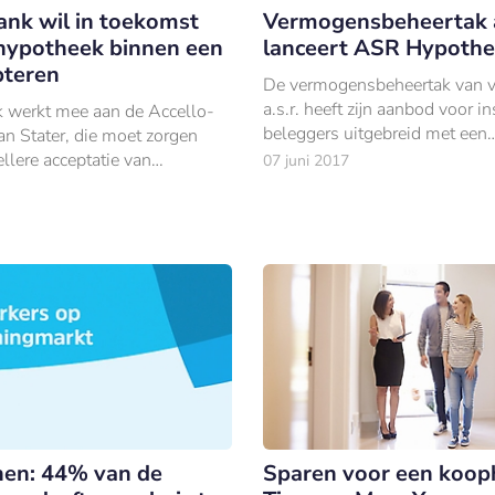
ank wil in toekomst
Vermogensbeheertak a
 hypotheek binnen een
lanceert ASR Hypoth
pteren
De vermogensbeheertak van v
a.s.r. heeft zijn aanbod voor in
 werkt mee aan de Accello-
beleggers uitgebreid met een
an Stater, die moet zorgen
hypotheekfonds.
llere acceptatie van
07 juni 2017
nvragen door het ophalen
 de bron in plaats van bij de
en: 44% van de
Sparen voor een koop