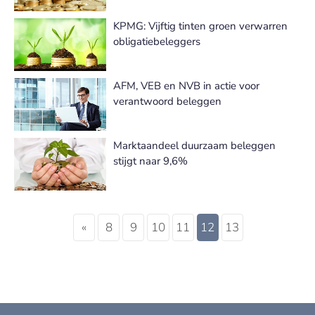
KPMG: Vijftig tinten groen verwarren
obligatiebeleggers
AFM, VEB en NVB in actie voor
verantwoord beleggen
Marktaandeel duurzaam beleggen
stijgt naar 9,6%
«
8
9
10
11
12
13