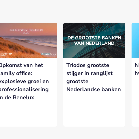
nerships bij Banken.nl
rtnership met Banken.nl biedt diverse mogelijkheden om je merk te
latform voor de Nederlandse bankensector.
Triodos grootste
N
Opkomst van het
eresseerd in meer informatie?
Laat hieronder je gegevens achter.
stijger in ranglijst
h
family office:
grootste
explosieve groei en
Nederlandse banken
professionalisering
in de Benelux
VERSTUREN