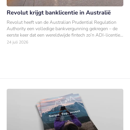
Revolut krijgt banklicentie in Australië
Revolut heeft van de Australian Prudential Regulation
Authority een volledige bankvergunning gekregen – de
eerste keer dat een wereldwijde fintech zo’n ADI-licentie
bemachtigt.
24 juli 2026