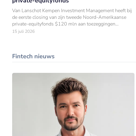
private-equityfonds
Van Lanschot Kempen Investment Management heeft bij
de eerste closing van zijn tweede Noord-Amerikaanse
private-equityfonds $120 mln aan toezeggingen
opgehaald.
15 juli 2026
Fintech nieuws