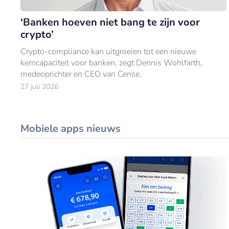
‘Banken hoeven niet bang te zijn voor
crypto’
Crypto-compliance kan uitgroeien tot een nieuwe
kerncapaciteit voor banken, zegt Dennis Wohlfarth,
medeoprichter en CEO van Cense.
27 juli 2026
Mobiele apps nieuws