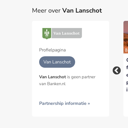
Meer over
Van Lanschot
Part
Een pa
het p
Profielpagina
‘Empty
Stoelendans in raad
Geïnt
Van Lanschot
Concertgebouw
van commissarissen
Sessions’ gaan door
Van Lanschot
Van Lanschot
is geen partner
met steun van Van
van Banken.nl
Lanschot
Partnership informatie »