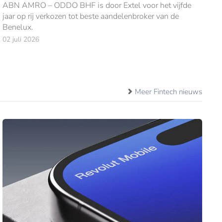
ABN AMRO – ODDO BHF is door Extel voor het vijfde
jaar op rij verkozen tot beste aandelenbroker van de
Benelux.
02 juli 2026
Meer Fintech nieuws