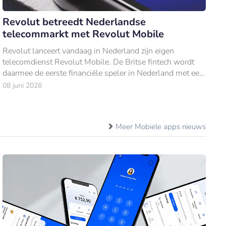
Revolut betreedt Nederlandse
telecommarkt met Revolut Mobile
Revolut lanceert vandaag in Nederland zijn eigen
telecomdienst Revolut Mobile. De Britse fintech wordt
daarmee de eerste financiële speler in Nederland met een
volwaardig telecomaanbod.
08 juni 2026
Meer Mobiele apps nieuws