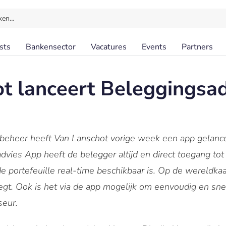
ken…
sts
Bankensector
Vacatures
Events
Partners
t lanceert Beleggingsa
eheer heeft Van Lanschot vorige week een app gelanc
vies App heeft de belegger altijd en direct toegang tot 
 portefeuille real-time beschikbaar is. Op de wereldkaar
legt.
Ook is het via de app mogelijk om eenvoudig en snel
seur.