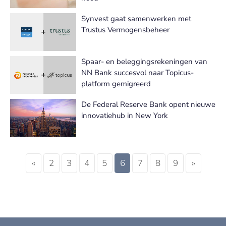
Synvest gaat samenwerken met
Trustus Vermogensbeheer
Spaar- en beleggingsrekeningen van
NN Bank succesvol naar Topicus-
platform gemigreerd
De Federal Reserve Bank opent nieuwe
innovatiehub in New York
«
2
3
4
5
6
7
8
9
»