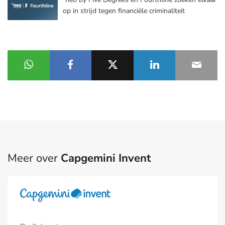
op in strijd tegen financiële criminaliteit
Meer over
Capgemini Invent