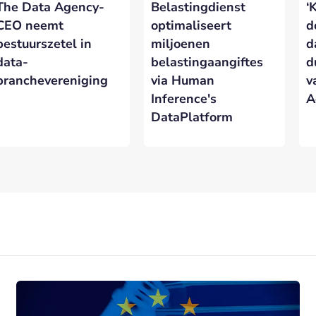
The Data Agency-
Belastingdienst
‘
eresseerd in meer informatie?
Laat hieronder je gegevens achter.
CEO neemt
optimaliseert
d
bestuurszetel in
miljoenen
d
data-
belastingaangiftes
d
branchevereniging
via Human
v
Inference's
A
VERSTUREN
DataPlatform