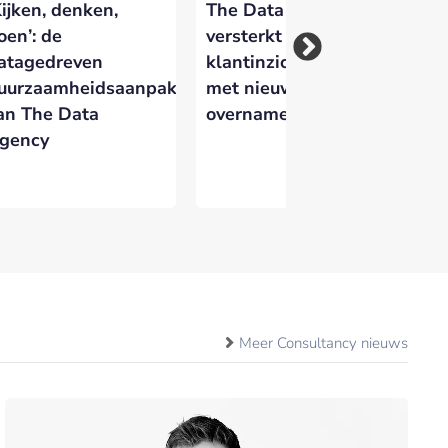
Kijken, denken,
The Data Agency
‘V
oen’: de
versterkt positie in
al
atagedreven
klantinzicht-markt
af
uurzaamheidsaanpak
met nieuwe
be
an The Data
overname
AM
gency
Meer Consultancy nieuws