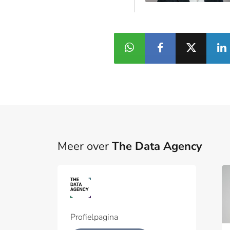
Meer over
The Data Agency
Part
Een pa
het p
Profielpagina