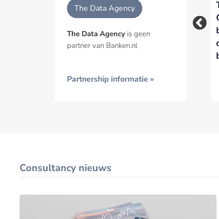
Nieuwe overname
Duitse afdeling Dun
Geïnt
The Data Agency
maakt The Data
& Bradstreet
Agency ‘allround
overgenomen door
The Data Agency
is geen
data-specialist’
The Data Agency
partner van Banken.nl
Partnership informatie »
Consultancy nieuws