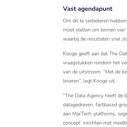
Vast agendapunt
Om dit te verbeteren hebben
moet stellen om binnen vier t
waarbij de resultaten snel z
Kooge geeft aan dat The Data
vraagstukken rondom het ver
van de uitstroom. “Met de k
leveren”, legt Kooge uit.
“The Data Agency heeft de b
datagedreven, factbased groei
aan MarTech-platforms, segm
concept’ inrichten met meet