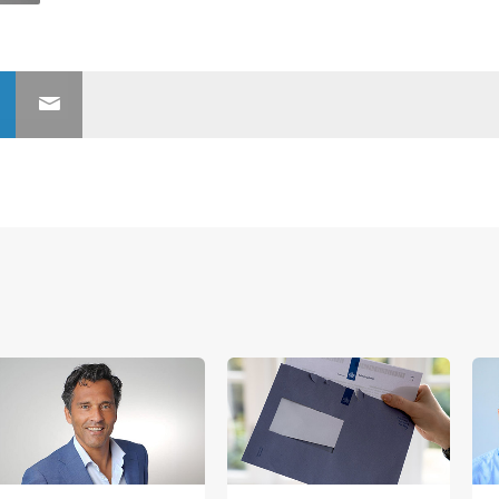
nerships bij Banken.nl
rtnership met Banken.nl biedt diverse mogelijkheden om je merk te
latform voor de Nederlandse bankensector.