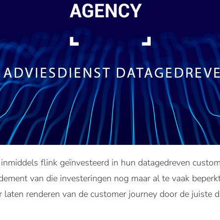
inmiddels flink geïnvesteerd in hun datagedreven custom
ndement van die investeringen nog maar al te vaak beperkt
er laten renderen van de customer journey door de juiste 