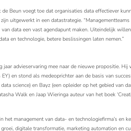
e Beun voegt toe dat organisaties data effectiever ku
en zijn uitgewerkt in een datastrategie. “Managementteams
n van data een vast agendapunt maken. Uiteindelijk will
 data en technologie, betere beslissingen laten nemen.”
g jaar advieservaring mee naar de nieuwe propositie. Hij
Y) en stond als medeoprichter aan de basis van succesv
 data science) en Bayz (een opleider op het gebied van da
tasha Walk en Jaap Wieringa auteur van het boek ‘Creat
 in het management van data- en technologiefirma’s en ke
r groei, digitale transformatie, marketing automation en 