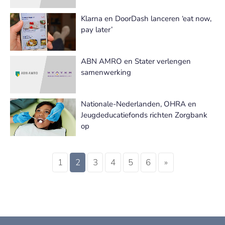
Klarna en DoorDash lanceren ‘eat now,
pay later’
ABN AMRO en Stater verlengen
samenwerking
Nationale-Nederlanden, OHRA en
Jeugdeducatiefonds richten Zorgbank
op
1
2
3
4
5
6
»