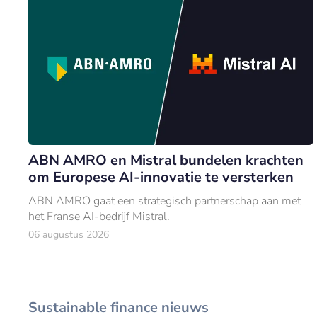
ABN AMRO en Mistral bundelen krachten
om Europese AI-innovatie te versterken
ABN AMRO gaat een strategisch partnerschap aan met
het Franse AI-bedrijf Mistral.
06 augustus 2026
Sustainable finance nieuws