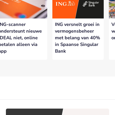
ING-scanner
ING versnelt groei in
V
ondersteunt nieuwe
vermogensbeheer
w
iDEAL niet, online
met belang van 40%
o
betalen alleen via
in Spaanse Singular
app
Bank