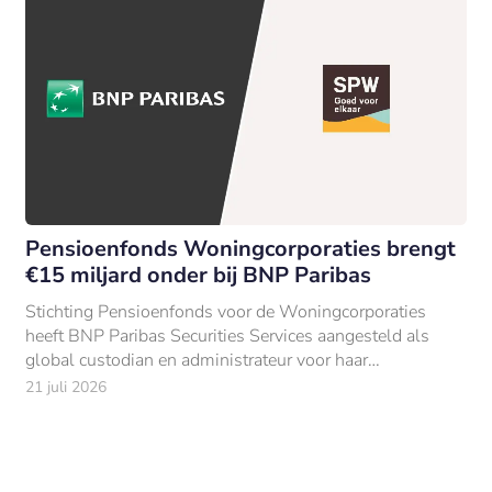
Pensioenfonds Woningcorporaties brengt
€15 miljard onder bij BNP Paribas
Stichting Pensioenfonds voor de Woningcorporaties
heeft BNP Paribas Securities Services aangesteld als
global custodian en administrateur voor haar
beleggingen van €15 mld (per 31 december 2025).
21 juli 2026