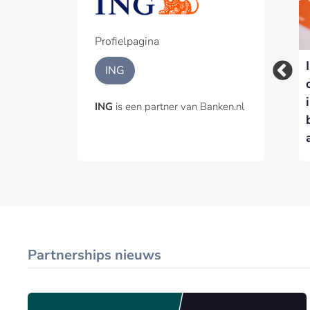
Profielpagina
Rabobank is de
ING
België verkoopt
meest geliefde app
20%-belang in
van Nederland, vier
ING
is een partner van Banken.nl
Belfius, Rabobank en
financiële apps in de
ING genoemd als
top tien
kanshebbers
Partnerships nieuws