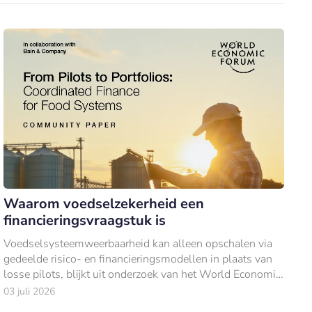
Waarom voedselzekerheid een
financieringsvraagstuk is
Voedselsysteemweerbaarheid kan alleen opschalen via
gedeelde risico- en financieringsmodellen in plaats van
losse pilots, blijkt uit onderzoek van het World Economic
Forum en Bain & Company.
03 juli 2026