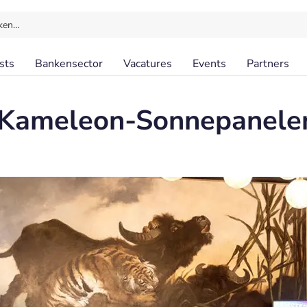
ken…
sts
Bankensector
Vacatures
Events
Partners
t ‘Kameleon-Sonnepanele