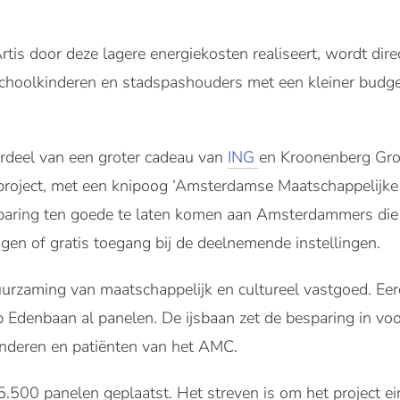
rtis door deze lagere energiekosten realiseert, wordt direc
choolkinderen en stadspashouders met een kleiner budge
erdeel van een groter cadeau van
ING
en Kroonenberg Gro
 project, met een knipoog ‘Amsterdamse Maatschappelij
sparing ten goede te laten komen aan Amsterdammers die 
ngen of gratis toegang bij de deelnemende instellingen.
uurzaming van maatschappelijk en cultureel vastgoed. Ee
denbaan al panelen. De ijsbaan zet de besparing in voor 
inderen en patiënten van het AMC.
5.500 panelen geplaatst. Het streven is om het project e