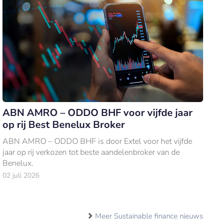
ABN AMRO – ODDO BHF voor vijfde jaar
op rij Best Benelux Broker
ABN AMRO – ODDO BHF is door Extel voor het vijfde
jaar op rij verkozen tot beste aandelenbroker van de
Benelux.
02 juli 2026
Meer Sustainable finance nieuws