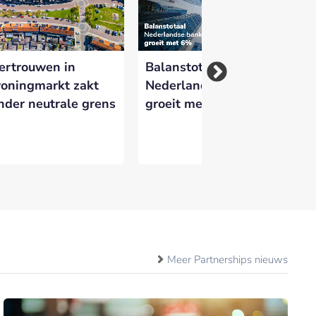
ertrouwen in
Balanstotaal
Sj
oningmarkt zakt
Nederlandse banken
ni
nder neutrale grens
groeit met 6%
Wh
Ne
Meer Partnerships nieuws