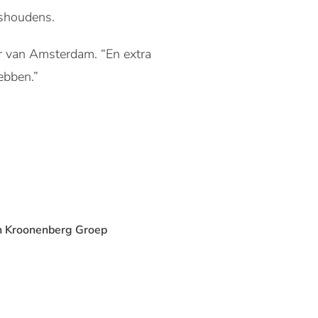
ishoudens.
r van Amsterdam. “En extra
ebben.”
n Kroonenberg Groep