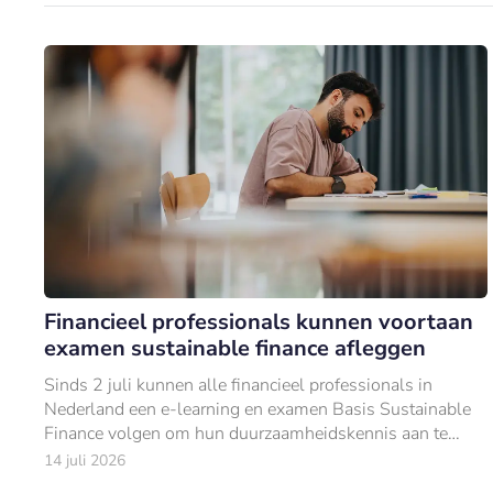
Financieel professionals kunnen voortaan
examen sustainable finance afleggen
Sinds 2 juli kunnen alle financieel professionals in
Nederland een e-learning en examen Basis Sustainable
Finance volgen om hun duurzaamheidskennis aan te
tonen.
14 juli 2026