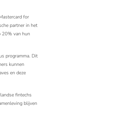
Mastercard for
sche partner in het
op 20% van hun
us programma. Dit
mers kunnen
gaves en deze
landse fintechs
amenleving blijven