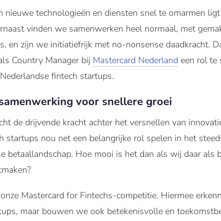
 nieuwe technologieën en diensten snel te omarmen ligt
arnaast vinden we samenwerken heel normaal, met gemak
s, en zijn we initiatiefrijk met no-nonsense daadkracht. D
 als Country Manager bij
Mastercard Nederland
een rol te 
Nederlandse fintech startups.
 samenwerking voor snellere groei
t de drijvende kracht achter het versnellen van innovatie
h startups nou net een belangrijke rol spelen in het stee
 betaallandschap. Hoe mooi is het dan als wij daar als be
itmaken?
onze Mastercard for Fintechs-competitie. Hiermee erkenn
rtups, maar bouwen we ook betekenisvolle en toekomstb