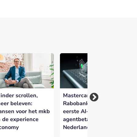
inder scrollen,
Mastercard en
Ma
eer beleven:
Rabobank voeren
Da
ansen voor het mkb
eerste AI-
kr
n de experience
agentbetaling in
au
conomy
Nederland uit
bi