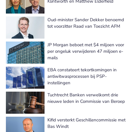
Klintworth en Matthew Elderfield
Oud-minister Sander Dekker benoemd
tot voorzitter Raad van Toezicht AFM
JP Morgan beboet met $4 miljoen voor
per ongeluk verwijderen 47 miljoen e-
mails
EBA constateert tekortkomingen in
antiwitwasprocessen bij PSP-
instellingen
Tuchtrecht Banken verwelkomt drie
nieuwe leden in Commissie van Beroep
Kifid versterkt Geschillencommissie met
Bas Windt