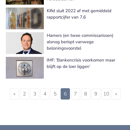
Kifid sluit 2022 af met gemiddeld
rapportcijfer van 7,6
Hamers (en twee commissarissen)
alsnog berispt vanwege
beloningsvoorstel
IMF: ‘Bankencrisis voorkomen maar
blijft op de loer liggen’
«
2
3
4
5
6
7
8
9
10
»