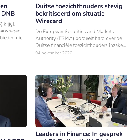
pen
Duitse toezichthouders stevig
j DNB
bekritiseerd om situatie
Wirecard
 krijgt
aanvragen
De European Securities and Markets
nbieden die
Authority (ESMA) oordeelt hard over de
rrency,
Duitse financiële toezichthouders inzake
is.
het dossier Wirecard.
04 november 2020
Leaders in Finance: In gesprek