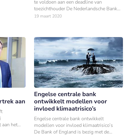
te voldoen aan een deadline van
toezichthouder De Nederlandsche Bank
(DNB) omtrent het op orde krijgen van 40.
19 maart 2020
Engelse centrale bank
rtrek aan
ontwikkelt modellen voor
invloed klimaatrisico’s
ft
j
Engelse centrale bank ontwikkelt
t aan het
modellen voor invloed klimaatrisico’s
en acht dat
De Bank of England is bezig met de