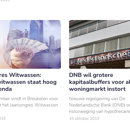
res Witwassen:
DNB wil grotere
itwassen staat hoog
kapitaalbuffers voor a
enda
woningmarkt instort
ber vindt in Breukelen voor
Nieuwe regelgeving van De
er het Jaarcongres Witwassen
Nederlandsche Bank (DNB) o
risicoweging van hypothecair
leningenportefeuilles leidt er 
019
16 oktober 2019
banken volgend jaar grotere