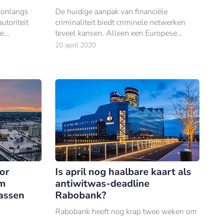
 onlangs
De huidige aanpak van financiële
utoriteit
criminaliteit biedt criminele netwerken
te
teveel kansen. Alleen een Europese
le sector.
witwasaanpak kan het tij nog keren.
20 april 2020
or
Is april nog haalbare kaart als
om
antiwitwas-deadline
assen
Rabobank?
Rabobank heeft nog krap twee weken om