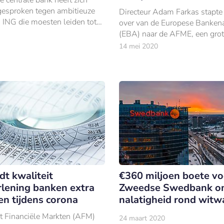
gesproken tegen ambitieuze
Directeur Adam Farkas stapte
 ING die moesten leiden tot
over van de Europese Bankena
tie van de IT-omgevingen van
(EBA) naar de AFME, een gro
nd en ING België op één
lobbyorganisatie in de financië
14 mei 2020
t kwaliteit
€360 miljoen boete vo
rlening banken extra
Zweedse Swedbank 
en tijdens corona
nalatigheid rond witw
it Financiële Markten (AFM)
24 maart 2020