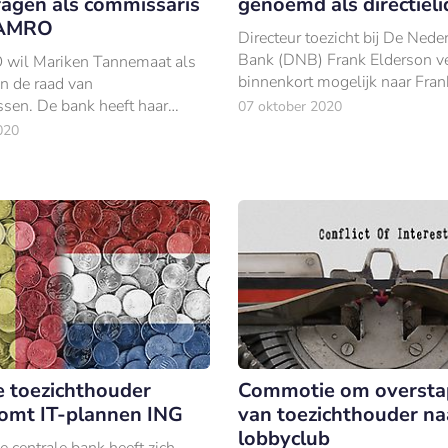
agen als commissaris
genoemd als directieli
 AMRO
Directeur toezicht bij De Ned
Bank (DNB) Frank Elderson ve
il Mariken Tannemaat als
binnenkort mogelijk naar Frank
an de raad van
een betrekking als directielid b
sen. De bank heeft haar
07 oktober 2020
Europese Centrale Bank (ECB)
ormeel voorgedragen.
020
e toezichthouder
Commotie om oversta
omt IT-plannen ING
van toezichthouder na
lobbyclub
 centrale bank heeft zich