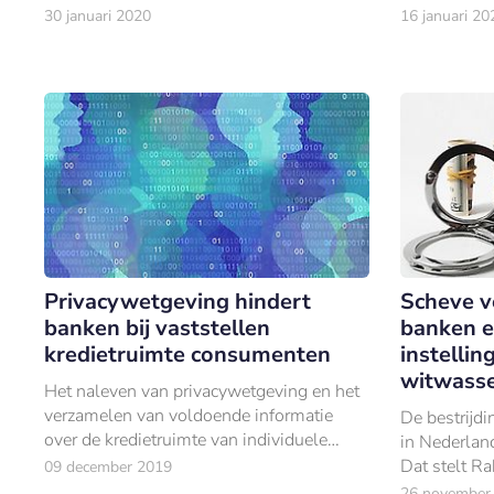
onderbuikgevoelens. Dat blijkt in de
toegang tot 
30 januari 2020
16 januari 20
praktijk nog niet zo eenvoudig.
Privacywetgeving hindert
Scheve v
banken bij vaststellen
banken e
kredietruimte consumenten
instellin
witwass
Het naleven van privacywetgeving en het
verzamelen van voldoende informatie
De bestrijdi
over de kredietruimte van individuele
in Nederland
consumenten kunnen elkaar bijten.
Dat stelt R
09 december 2019
een exclusie
26 november