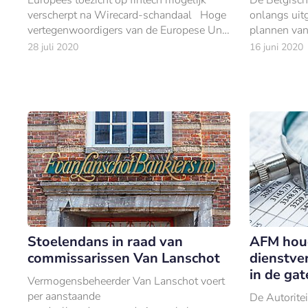
verscherpt na Wirecard-schandaal Hoge
onlangs uit
vertegenwoordigers van de Europese Unie
plannen van
(EU) geven aan dat er kritisch gekeken
een integra
28 juli 2020
16 juni 2020
gaat worden naar het toezicht op financiël
ING Nederla
gedeeld p
Stoelendans in raad van
AFM houd
commissarissen Van Lanschot
dienstve
in de gat
Vermogensbeheerder Van Lanschot voert
per aanstaande
De Autorite