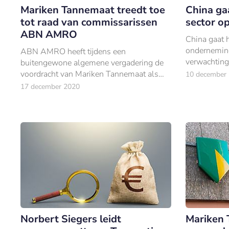
Mariken Tannemaat treedt toe
China gaa
tot raad van commissarissen
sector o
ABN AMRO
China gaat h
onderneming
ABN AMRO heeft tijdens een
verwachting
buitengewone algemene vergadering de
voordracht van Mariken Tannemaat als
10 december
commissaris bekrachtigd.
17 december 2020
Norbert Siegers leidt
Mariken