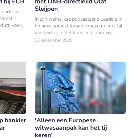
d bij ECB
met DNB-directielid Olaf
Sleijpen
erlandsche
rtrekt
In zijn wekelijkse podcastserie Leaders in
furt, voor
Finance spreekt Jeroen Broekema met tal
ij de
van leiders in het financiële domein.
.
Vandaag te gast: Olaf Sleijpen, directielid
03 september 2020
bij De Nederlandsche Bank en Directeur
Monetaire Zaken en tevens hoogleraar
p bankier
'Alleen een Europese
ar
witwasaanpak kan het tij
keren'