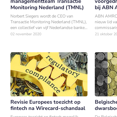
managementteam Transactie
voorgedr
Monitoring Nederland (TMNL)
bij ABN
Norbert Siegers wordt de CEO van
ABN AMRO w
Transactie Monitoring Nederland (TMNL),
nieuw lid v
een collectief van vijf Nederlandse banken
commissaris
in de strijd tegen witwassen.
inmiddels f
02 november 2020
21 oktober 2
Revisie Europees toezicht op
Belgisch
fintech na Wirecard-schandaal
dwarsbo
Europees toezicht op fintech mogelijk
De Belgische