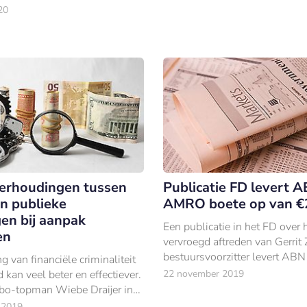
een geschikt moment om plaa
publieke registers.
20
voor anderen.
erhoudingen tussen
Publicatie FD levert 
n publieke
AMRO boete op van €2
gen bij aanpak
Een publicatie in het FD over 
en
vervroegd aftreden van Gerrit
bestuursvoorzitter levert A
ng van financiële criminaliteit
boete op van €2 miljoen van
 kan veel beter en effectiever.
22 november 2019
toezichthouder AFM.
abo-topman Wiebe Draijer in
f interview met zakenkrant
 2019