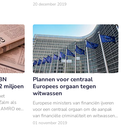
ts te maken
ontwikkeling van verschillende scenario’s
20 december 2019
waarin het risico van klimaatverandering
voor fi
ABN
Plannen voor centraal
 miljoen
Europees orgaan tegen
witwassen
het
 Zalm als
Europese ministers van financiën ijveren
BN AMRO een
voor een centraal orgaan om de aanpak
van financiële criminaliteit en witwassen
in het bijzonder te verbeteren.
01 november 2019