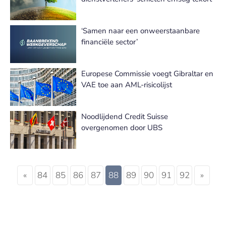
‘Samen naar een onweerstaanbare
financiële sector’
Europese Commissie voegt Gibraltar en
VAE toe aan AML-risicolijst
Noodlijdend Credit Suisse
overgenomen door UBS
«
84
85
86
87
88
89
90
91
92
»