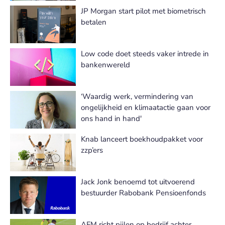
JP Morgan start pilot met biometrisch
betalen
Low code doet steeds vaker intrede in
bankenwereld
‘Waardig werk, vermindering van
ongelijkheid en klimaatactie gaan voor
ons hand in hand'
Knab lanceert boekhoudpakket voor
zzp’ers
Jack Jonk benoemd tot uitvoerend
bestuurder Rabobank Pensioenfonds
AFM richt pijlen op bedrijf achter