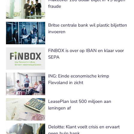
fraude
Britse centrale bank wil plastic biljetten
invoeren
FiNBOX is over op IBAN en klaar voor
SEPA
ING: Einde economische krimp
Flevoland in zicht
LeasePlan lost 500 miljoen aan
leningen af
Deloitte: Klant voelt crisis en ervaart
geen hulp bank