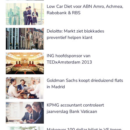
Low Car Diet voor ABN Amro, Achmea,
Rabobank & RBS
Deloitte: Markt ziet blokkades
preventief helpen klant
ING hoofdsponsor van
TEDxAmsterdam 2013
Goldman Sachs koopt drieduizend flats
in Madrid
KPMG accountant controleert
jaarverslag Bank Vaticaan
Makeover 100 dollar biljet in VS tegen