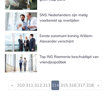
SNS: Nederlanders zijn matig
voorbereid op overlijden
Eerste euromunt koning Willem-
Alexander verschijnt
Top ING Roemenie beschuldigd van
vriendjespolitiek
«
310
311
312
313
314
315
316
317
318
»