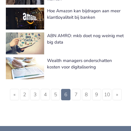
Hoe Amazon kan bijdragen aan meer
klantloyaliteit bij banken
ABN AMRO: mkb doet nog weinig met
big data
Wealth managers onderschatten
kosten voor digitalisering
«
2
3
4
5
6
7
8
9
10
»