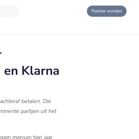
Partner worden
r
 en Klarna
chteraf betalen. Die
nente partijen uit het
epen mensen tien jaar