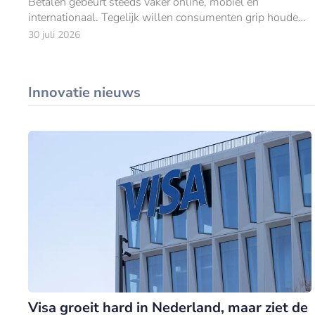
Betalen gebeurt steeds vaker online, mobiel en
internationaal. Tegelijk willen consumenten grip houden
op hun uitgaven.
30 juli 2026
Innovatie nieuws
Visa groeit hard in Nederland, maar ziet de