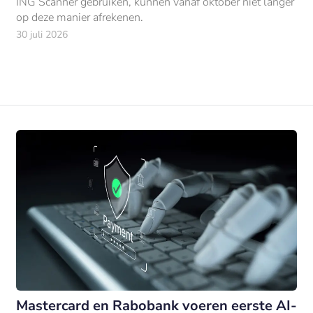
ING Scanner gebruiken, kunnen vanaf oktober niet langer
op deze manier afrekenen.
30 juli 2026
Mastercard en Rabobank voeren eerste AI-