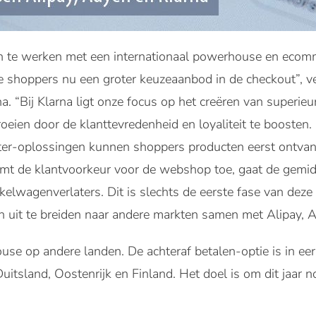
te werken met een internationaal powerhouse en ecomme
hoppers nu een groter keuzeaanbod in de checkout”, ver
a. “Bij Klarna ligt onze focus op het creëren van superie
roeien door de klanttevredenheid en loyaliteit te boosten
ter-oplossingen kunnen shoppers producten eerst ontvan
eemt de klantvoorkeur voor de webshop toe, gaat de gem
kelwagenverlaters. Dit is slechts de eerste fase van de
jn uit te breiden naar andere markten samen met Alipay, 
se op andere landen. De achteraf betalen-optie is in eer
uitsland, Oostenrijk en Finland. Het doel is om dit jaar n