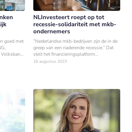
anken
NLInvesteert roept op tot
ijk
recessie-solidariteit met mkb-
ondernemers
en goed met
“Nederlandse mkb-bedrijven zijn de in de
NG,
greep van een naderende recessie.” Dat
Volksbank;
stelt het financieringsplatform
jke hogere
NLInvesteert, dat merkt dat er steeds meer
16 augustus 2023
jaar geleden.
seinen op rood springen.