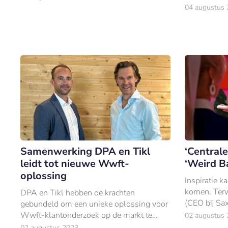
een buitenl
04 augustus
Samenwerking DPA en Tikl
‘Central
leidt tot nieuwe Wwft-
‘Weird Ba
oplossing
Inspiratie 
komen. Ter
DPA en Tikl hebben de krachten
(CEO bij Sa
gebundeld om een unieke oplossing voor
keek, raakte
Wwft-klantonderzoek op de markt te
02 augustus
charismatisc
brengen.
02 augustus 2023