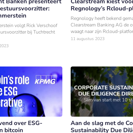
ht Banken presenteert
Clearstream kiest voo
estuursvoorzitter:
Regnology’s Rcloud-p
mmerstein
Regnology heeft bekend gema
Clearstream Banking AG de o
stein volgt Rick Verschoof
waagt naar zijn Rcloud-platfo
ursvoorzitter bij Tuchtrecht
11 augustus 2023
 2023
vend over ESG-
Aan de slag met de Co
n bitcoin
Sustainability Due Dil