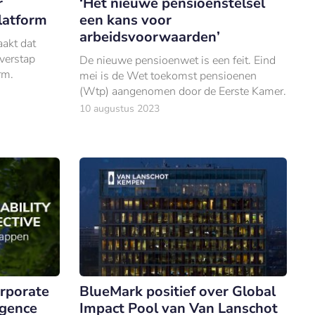
r
‘Het nieuwe pensioenstelsel
latform
een kans voor
arbeidsvoorwaarden’
akt dat
verstap
De nieuwe pensioenwet is een feit. Eind
rm.
mei is de Wet toekomst pensioenen
(Wtp) aangenomen door de Eerste Kamer.
10 augustus 2023
rporate
BlueMark positief over Global
igence
Impact Pool van Van Lanschot