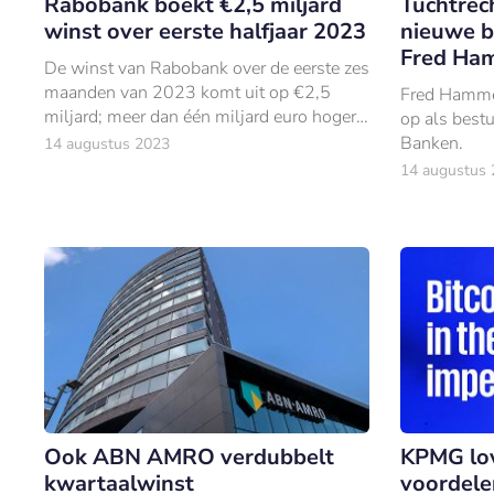
Rabobank boekt €2,5 miljard
Tuchtrec
winst over eerste halfjaar 2023
nieuwe b
Fred Ha
De winst van Rabobank over de eerste zes
maanden van 2023 komt uit op €2,5
Fred Hammer
miljard; meer dan één miljard euro hoger
op als bestu
vergeleken met dezelfde periode vorig
Banken.
14 augustus 2023
jaar.
14 augustus
Ook ABN AMRO verdubbelt
KPMG lo
kwartaalwinst
voordele