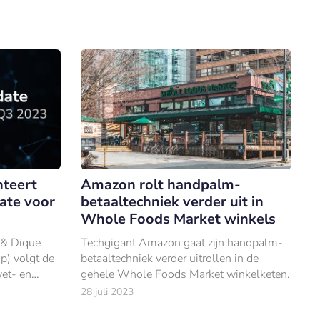
Europese – a
nteert
Amazon rolt handpalm-
ate voor
betaaltechniek verder uit in
Whole Foods Market winkels
 & Dique
Techgigant Amazon gaat zijn handpalm-
p) volgt de
betaaltechniek verder uitrollen in de
wet- en
gehele Whole Foods Market winkelketen.
28 juli 2023