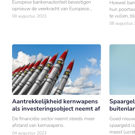
Europese bankenautoriteit bevestigen
Hoewel ban
opnieuw de veerkracht van Europese
hun poortwa
banken in uitdagende economische en
te vullen, b
08 augustus 2023
geopolitieke omstandigheden.
hardnekkig 
08 augustus
Aantrekkelijkheid kernwapens
Spaargel
als investeringsobject neemt af
buitenla
De financiële sector neemt steeds meer
Goed nieuws
afstand van kernwapens.
spaargeld is
meest lucrat
04 augustus 2023