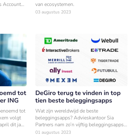
s Account
van ecosystemen.
unior Project
03 augustus 2023
oemd tot
DeGiro terug te vinden in top
cer ING
tien beste beleggingsapps
benoemd tot
Wat zijn wereldwijd de beste
rkem volgt
beleggingsapps? Advieskantoor Sia
ril dit jaar
Partners nam zo’n vijftig beleggingsapps
 waagde.
vanuit alle hoeken van de wereld onder de
01 augustus 2023
loep en concludeert dat Nederlandse – en