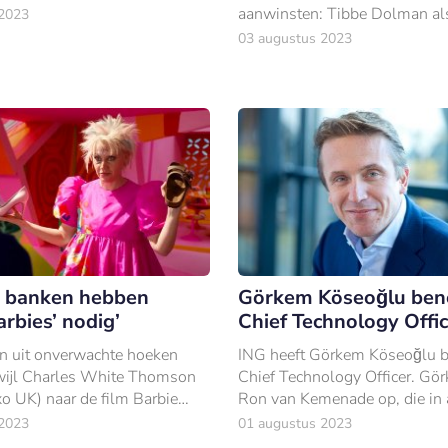
andse spaarbank.
aanwinsten: Tibbe Dolman al
 2023
Executive en Roel Smink als J
03 augustus 2023
Manager Events.
e banken hebben
Görkem Köseoğlu ben
rbies’ nodig’
Chief Technology Offi
kan uit onverwachte hoeken
ING heeft Görkem Köseoğlu 
wijl Charles White Thomson
Chief Technology Officer. Gö
xo UK) naar de film Barbie
Ron van Kemenade op, die in ap
 hij geïntrigeerd door de
de overstap naar Lloyds Bank
 2023
01 augustus 2023
he ‘Weird Barbie’.