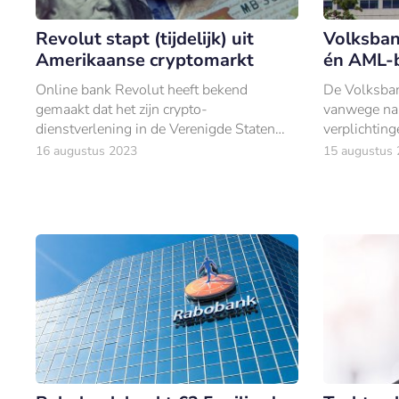
Revolut stapt (tijdelijk) uit
Volksban
Amerikaanse cryptomarkt
én AML-
Online bank Revolut heeft bekend
De Volksbank
gemaakt dat het zijn crypto-
vanwege nal
dienstverlening in de Verenigde Staten
verplichting
opschort. Veranderende wet- en
16 augustus 2023
15 augustus
regelgeving zou daarvan de oorzaak zijn.