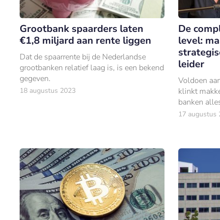
Grootbank spaarders laten
De compl
€1,8 miljard aan rente liggen
level: ma
strategis
Dat de spaarrente bij de Nederlandse
leider
grootbanken relatief laag is, is een bekend
gegeven.
Voldoen aan
18 augustus 2023
klinkt makke
banken alle
laatste dece
17 augustus
overspoeld 