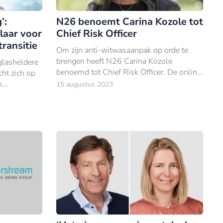
’:
N26 benoemt Carina Kozole tot
laar voor
Chief Risk Officer
ransitie
Om zijn anti-witwasaanpak op orde te
brengen heeft N26 Carina Kozole
glasheldere
benoemd tot Chief Risk Officer. De online
cht zich op
bank ligt al een tijdje overhoop met de
n
15 augustus 2023
BaFin.
keraars.