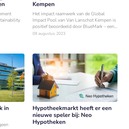
en
Kempen
lement
Het impact raamwerk van de Global
ainability
Impact Pool van Van Lanschot Kempen is
positief beoordeeld door BlueMark – een
aanbieder van onafhankelijke
09 augustus 2023
impactverificatie voor de markt van
impact- en duurzame i
k in
Hypotheekmarkt heeft er een
nieuwe speler bij: Neo
Hypotheken
geen