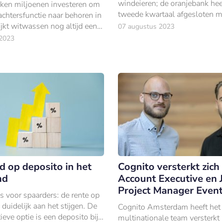
windeieren; de oranjebank hee
ken miljoenen investeren om
tweede kwartaal afgesloten m
chtersfunctie naar behoren in
winst van €2,16 miljard.
lijkt witwassen nog altijd een
07 augustus 2023
probleem.
 2023
d op deposito in het
Cognito versterkt zich
nd
Account Executive en 
Project Manager Even
 voor spaarders: de rente op
 duidelijk aan het stijgen. De
Cognito Amsterdam heeft het
ieve optie is een deposito bij
multinationale team versterkt