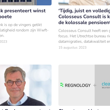
k presenteert winst
‘Tijdig, juist en volledig
boete
Colosseus Consult is k
de kolossale pensioent
 is op de vingers getikt
atigheid rondom zijn Wwft-
Colosseus Consult heeft een 
en.
focus. Het Utrechtse bureau ri
datamigraties, datakwaliteit e
 2023
implementaties voor
15 augustus 2023
pensioenorganisaties en verze