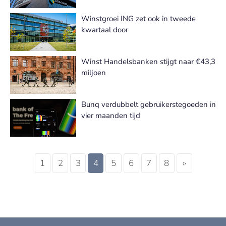
Winstgroei ING zet ook in tweede
kwartaal door
Winst Handelsbanken stijgt naar €43,3
miljoen
Bunq verdubbelt gebruikerstegoeden in
vier maanden tijd
1
2
3
4
5
6
7
8
»