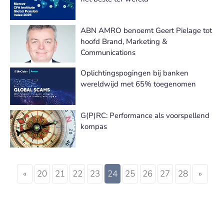
ABN AMRO benoemt Geert Pielage tot
hoofd Brand, Marketing &
Communications
Oplichtingspogingen bij banken
wereldwijd met 65% toegenomen
G(P)RC: Performance als voorspellend
kompas
«
20
21
22
23
24
25
26
27
28
»