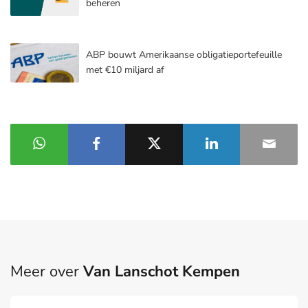
beheren
ABP bouwt Amerikaanse obligatieportefeuille
met €10 miljard af
Meer over
Van Lanschot Kempen