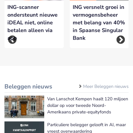
ING-scanner
ING versnelt groei in
ondersteunt nieuwe
vermogensbeheer
iDEAL niet, online
met belang van 40%
betalen alleen via
in Spaanse Singular
app
Bank
Beleggen nieuws
Meer Beleggen nieuws
Van Lanschot Kempen haalt 120 miljoen
dollar op voor tweede Noord-
Amerikaans private-equityfonds
Particuliere belegger gelooft in AI, maar
vreest overwaardering