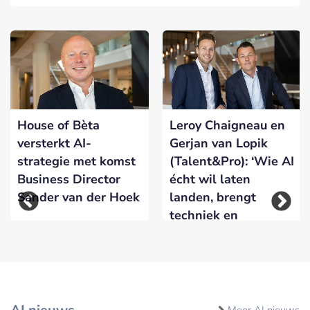
House of Bèta
Leroy Chaigneau en
versterkt AI-
Gerjan van Lopik
strategie met komst
(Talent&Pro): ‘Wie AI
Business Director
écht wil laten
Sander van der Hoek
landen, brengt
techniek en
verandering samen’
Meer AI nieuws