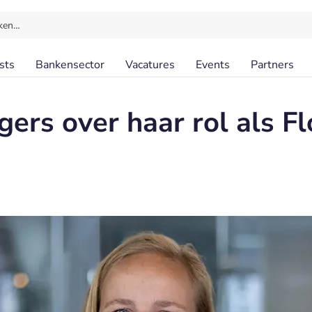
ken…
sts
Bankensector
Vacatures
Events
Partners
ers over haar rol als F