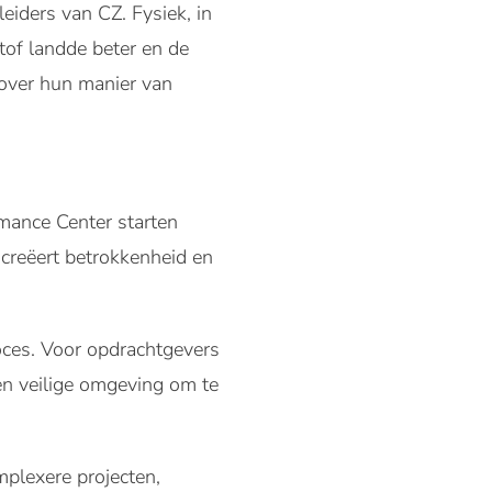
eiders van CZ. Fysiek, in
tof landde beter en de
 over hun manier van
rmance Center starten
 creëert betrokkenheid en
roces. Voor opdrachtgevers
een veilige omgeving om te
omplexere projecten,