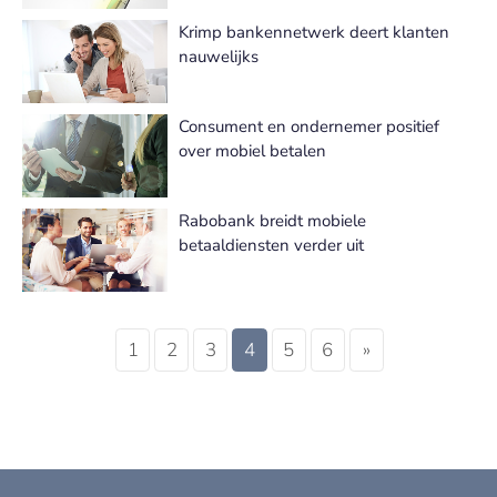
Krimp bankennetwerk deert klanten
nauwelijks
Consument en ondernemer positief
over mobiel betalen
Rabobank breidt mobiele
betaaldiensten verder uit
1
2
3
4
5
6
»