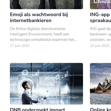
Emoji als wachtwoord bij
ING-app 
internetbankieren
spraakau
De Britse digitale dienstverlener
ING gaat de
Intelligent Environments heeft een
bankieren-a
technologie ontwikkeld waarmee het
voorzien, w
mogelijk is om te internetbankieren met
de ING-app 
17 juni 2015
10 juni 2015
een reeks Emoji (emoticons).
gebruiker te
DNB onderzoekt impact
Online k