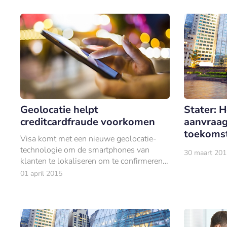
Geolocatie helpt
Stater: 
creditcardfraude voorkomen
aanvraag
toekoms
Visa komt met een nieuwe geolocatie-
technologie om de smartphones van
30 maart 201
klanten te lokaliseren om te confirmeren
dat het de klant zelf is die een betaling in
01 april 2015
het buitenland doet.