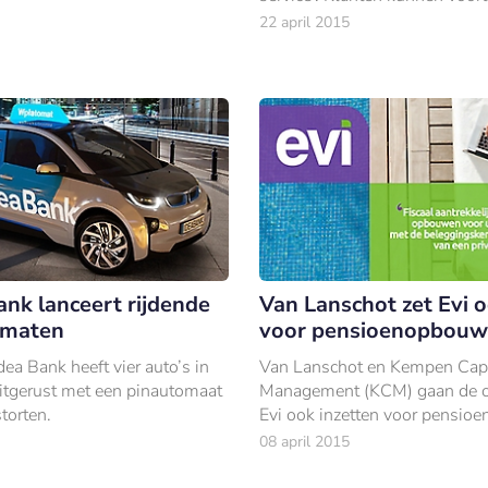
deze service van dag tot dag 
22 april 2015
de status van de hypotheek is
ank lanceert rijdende
Van Lanschot zet Evi o
omaten
voor pensioenopbouw
ea Bank heeft vier auto’s in
Van Lanschot en Kempen Capi
tgerust met een pinautomaat
Management (KCM) gaan de on
torten.
Evi ook inzetten voor pensio
08 april 2015