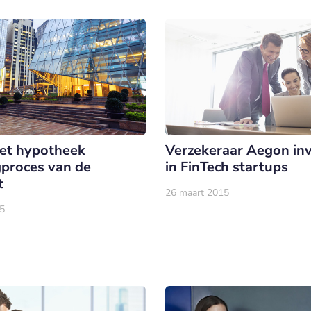
Het hypotheek
Verzekeraar Aegon inv
proces van de
in FinTech startups
t
26 maart 2015
5