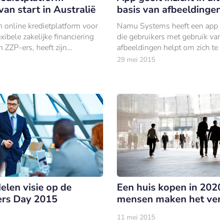
an start in Australië
basis van afbeeldinge
n online kredietplatform voor
Namu Systems heeft een app
exibele zakelijke financiering
die gebruikers met gebruik va
 ZZP-ers, heeft zijn
afbeeldingen helpt om zich te
uitgebreid naar Australië.
waar zij hun geld aan hebben 
29 mei 2015
elen visie op de
Een huis kopen in 202
ers Day 2015
mensen maken het ver
11 mei 2015