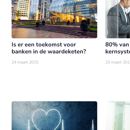
Is er een toekomst voor
80% van b
banken in de waardeketen?
kernsys
24 maart 2015
23 maart 201