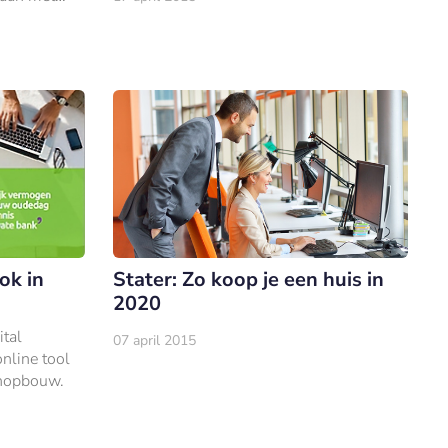
beroepscommissaris en bestuursadviseur
volgen wat
(onder andere o
.
ok in
Stater: Zo koop je een huis in
2020
tal
07 april 2015
line tool
enopbouw.