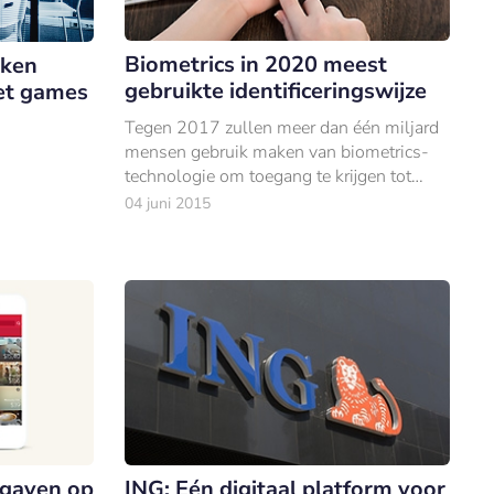
Biometrics in 2020 meest
kken
gebruikte identificeringswijze
et games
Tegen 2017 zullen meer dan één miljard
mensen gebruik maken van biometrics-
technologie om toegang te krijgen tot
bankdiensten.
04 juni 2015
itgaven op
ING: Eén digitaal platform voor