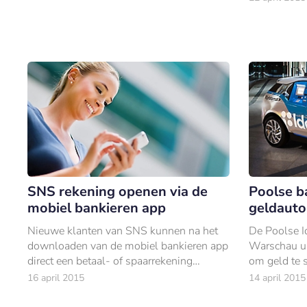
SNS rekening openen via de
Poolse b
mobiel bankieren app
geldaut
Nieuwe klanten van SNS kunnen na het
De Poolse Id
downloaden van de mobiel bankieren app
Warschau ui
direct een betaal- of spaarrekening
om geld te s
openen. Dit is mogelijk door de online
16 april 2015
14 april 2015
identificatie functie die de nieuwe app
biedt.