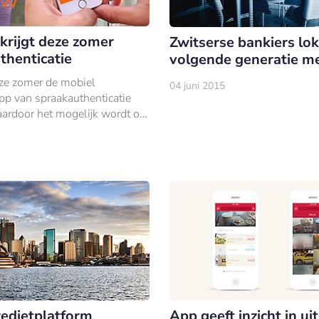
krijgt deze zomer
Zwitserse bankiers lo
thenticatie
volgende generatie m
ze zomer de mobiel
04 juni 2015
pp van spraakauthenticatie
aardoor het mogelijk wordt om
alleen met de stem van de
 ontgrendelen.
redietplatform
App geeft inzicht in u