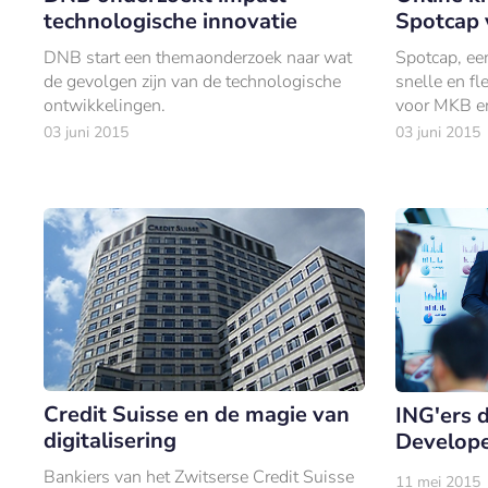
technologische innovatie
Spotcap v
DNB start een themaonderzoek naar wat
Spotcap, ee
de gevolgen zijn van de technologische
snelle en fl
ontwikkelingen.
voor MKB en
activiteiten 
03 juni 2015
03 juni 2015
Credit Suisse en de magie van
ING'ers d
digitalisering
Develop
Bankiers van het Zwitserse Credit Suisse
11 mei 2015