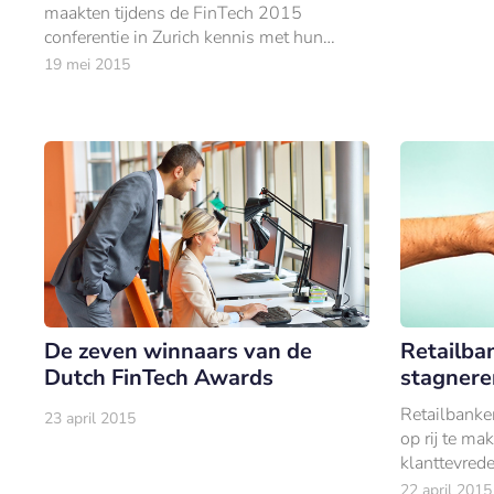
maakten tijdens de FinTech 2015
conferentie in Zurich kennis met hun
nieuwe jonge concurrenten.
19 mei 2015
Retailba
De zeven winnaars van de
stagnere
Dutch FinTech Awards
Retailbanke
23 april 2015
op rij te m
klanttevrede
22 april 2015