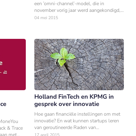
een ’omni-channel’-model, die in
november vorig jaar werd aangekondigd,
krijgt steeds meer vorm.
04 mei 2015
Holland FinTech en KPMG in
ace
gesprek over innovatie
Hoe gaan financiële instellingen om met
innovatie? En wat kunnen startups leren
 MoneYou
van geroutineerde Raden van
ack & Trace
Commissarissen (RvC’s)? Marieke Bax,
taan met
17 april 2015