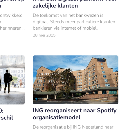
n
zakelijke klanten
 ontwikkeld
De toekomst van het bankwezen is
n
digitaal. Steeds meer particuliere klanten
 herinneren
bankieren via internet of mobiel.
besteed.
28 mei 2015
ING reorganiseert naar Spotify
0:
organisatiemodel
schil
De reorganisatie bij ING Nederland naar