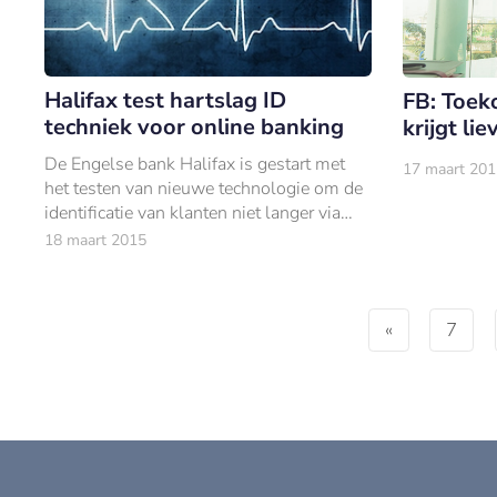
Halifax test hartslag ID
FB: Toek
techniek voor online banking
krijgt lie
De Engelse bank Halifax is gestart met
17 maart 201
het testen van nieuwe technologie om de
identificatie van klanten niet langer via
wachtwoorden, maar via het herkennen
18 maart 2015
van de hartslag te laten gebeuren.
«
7