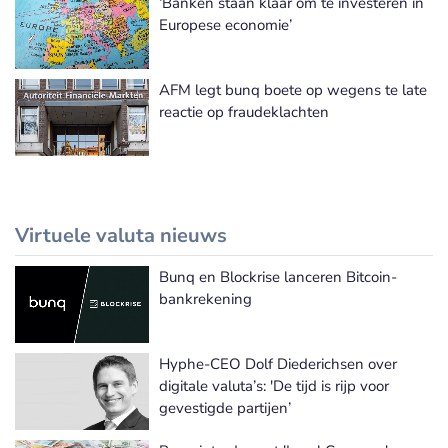
‘Banken staan klaar om te investeren in
Europese economie’
AFM legt bunq boete op wegens te late
reactie op fraudeklachten
Virtuele valuta nieuws
Bunq en Blockrise lanceren Bitcoin-
Meer Virtuele valuta nieuws
bankrekening
Hyphe-CEO Dolf Diederichsen over
digitale valuta’s: 'De tijd is rijp voor
gevestigde partijen’