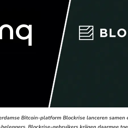
erdamse Bitcoin-platform Blockrise lanceren samen 
-beleggers. Blockrise-gebruikers krijgen daarmee to