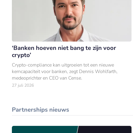
‘Banken hoeven niet bang te zijn voor
crypto’
Crypto-compliance kan uitgroeien tot een nieuwe
kerncapaciteit voor banken, zegt Dennis Wohlfarth,
medeoprichter en CEO van Cense.
27 juli 2026
Partnerships nieuws