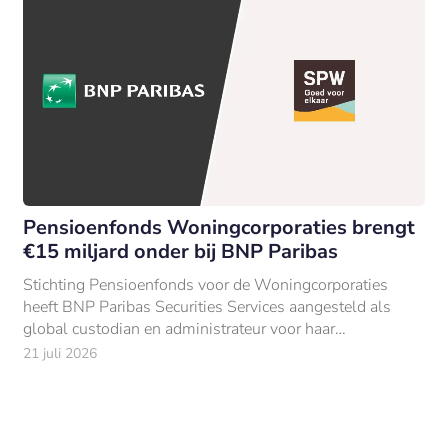
Pensioenfonds Woningcorporaties brengt
€15 miljard onder bij BNP Paribas
Stichting Pensioenfonds voor de Woningcorporaties
heeft BNP Paribas Securities Services aangesteld als
global custodian en administrateur voor haar
beleggingen van €15 mld (per 31 december 2025).
21 juli 2026