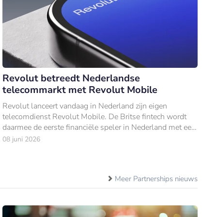
Revolut betreedt Nederlandse
telecommarkt met Revolut Mobile
Revolut lanceert vandaag in Nederland zijn eigen
telecomdienst Revolut Mobile. De Britse fintech wordt
daarmee de eerste financiële speler in Nederland met een
volwaardig telecomaanbod.
08 juni 2026
Meer Partnerships nieuws