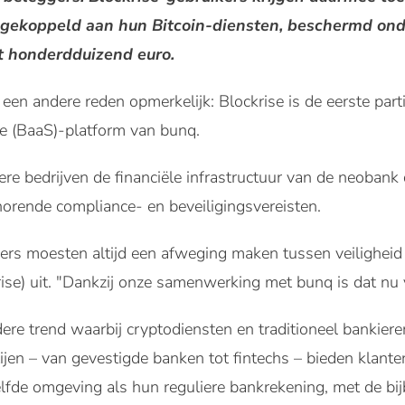
s gekoppeld aan hun Bitcoin-diensten, beschermd on
ot honderdduizend euro.
n andere reden opmerkelijk: Blockrise is de eerste parti
e (BaaS)-platform van bunq.
re bedrijven de financiële infrastructuur van de neobank d
ehorende compliance- en beveiligingsvereisten.
ers moesten altijd een afweging maken tussen veiligheid 
ise) uit. "Dankzij onze samenwerking met bunq is dat nu 
ere trend waarbij cryptodiensten en traditioneel bankiere
ijen – van gevestigde banken tot fintechs – bieden klante
elfde omgeving als hun reguliere bankrekening, met de bi