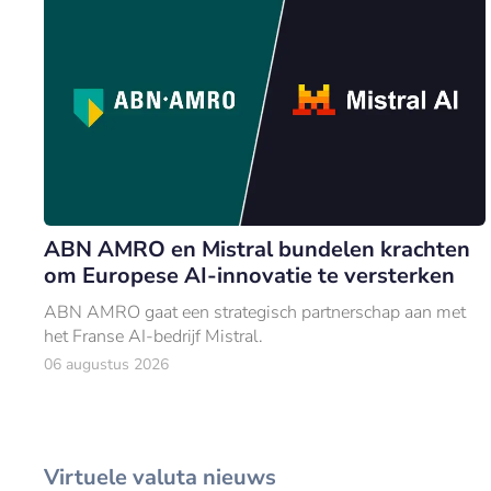
ABN AMRO en Mistral bundelen krachten
om Europese AI-innovatie te versterken
ABN AMRO gaat een strategisch partnerschap aan met
het Franse AI-bedrijf Mistral.
06 augustus 2026
Virtuele valuta nieuws