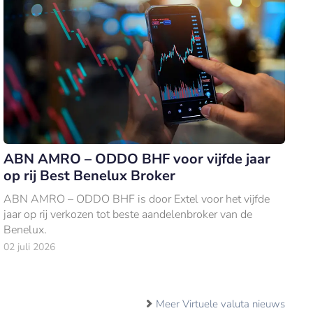
ABN AMRO – ODDO BHF voor vijfde jaar
op rij Best Benelux Broker
ABN AMRO – ODDO BHF is door Extel voor het vijfde
jaar op rij verkozen tot beste aandelenbroker van de
Benelux.
02 juli 2026
Meer Virtuele valuta nieuws