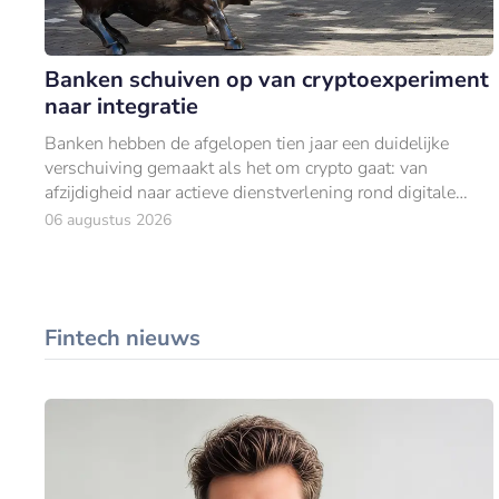
Banken schuiven op van cryptoexperiment
naar integratie
Banken hebben de afgelopen tien jaar een duidelijke
verschuiving gemaakt als het om crypto gaat: van
afzijdigheid naar actieve dienstverlening rond digitale
activa.
06 augustus 2026
Fintech nieuws