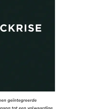
een geïntegreerde
egang tot een volwaardige