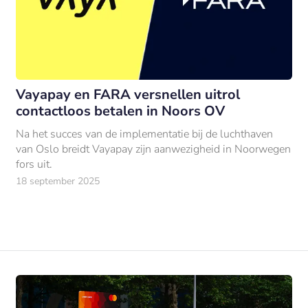
Vayapay en FARA versnellen uitrol
contactloos betalen in Noors OV
Na het succes van de implementatie bij de luchthaven
van Oslo breidt Vayapay zijn aanwezigheid in Noorwegen
fors uit.
18 september 2025