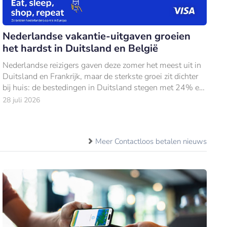
Nederlandse vakantie-uitgaven groeien
het hardst in Duitsland en België
Nederlandse reizigers gaven deze zomer het meest uit in
Duitsland en Frankrijk, maar de sterkste groei zit dichter
bij huis: de bestedingen in Duitsland stegen met 24% en
in België met 18% ten opzich
28 juli 2026
Meer Contactloos betalen nieuws