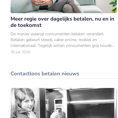
Meer regie over dagelijks betalen, nu en in
de toekomst
De manier waarop consumenten betalen verandert.
Betalen gebeurt steeds vaker online, mobiel en
internationaal. Tegelijk willen consumenten grip houden
op hun uitgaven.
30 juli 2026
Contactloos betalen nieuws