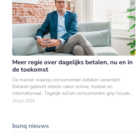
Meer regie over dagelijks betalen, nu en in
de toekomst
De manier waarop consumenten betalen verandert.
Betalen gebeurt steeds vaker online, mobiel en
internationaal. Tegelijk willen consumenten grip houden
op hun uitgaven.
30 juli 2026
bunq nieuws