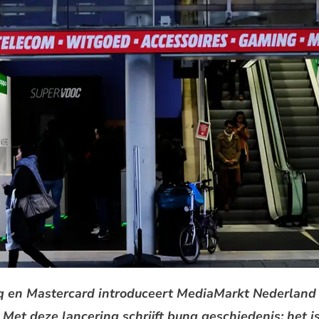
 en Mastercard introduceert MediaMarkt Nederland C
 Met deze lancering schrijft bunq geschiedenis: het 