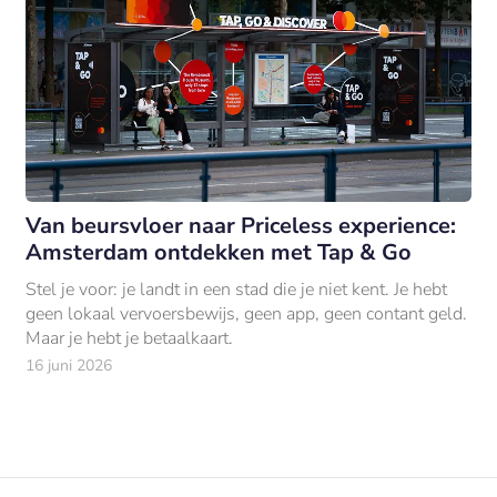
Van beursvloer naar Priceless experience:
Amsterdam ontdekken met Tap & Go
Stel je voor: je landt in een stad die je niet kent. Je hebt
geen lokaal vervoersbewijs, geen app, geen contant geld.
Maar je hebt je betaalkaart.
16 juni 2026