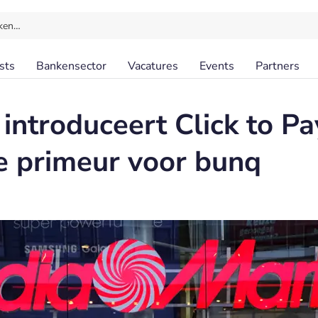
ken…
sts
Bankensector
Vacatures
Events
Partners
introduceert Click to P
 primeur voor bunq