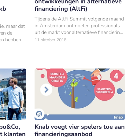
ontwikkelingen in alternatieve
kb
financiering (AltFi)
Tijdens de AltFi Summit volgende maand
in Amsterdam ontmoeten professionals
e, maar dat
uit de markt voor alternatieve financiering
ven de
elkaar.
len hebben.
11 oktober 2018
abo&Co,
Knab voegt vier spelers toe aan
t klanten
financieringsaanbod