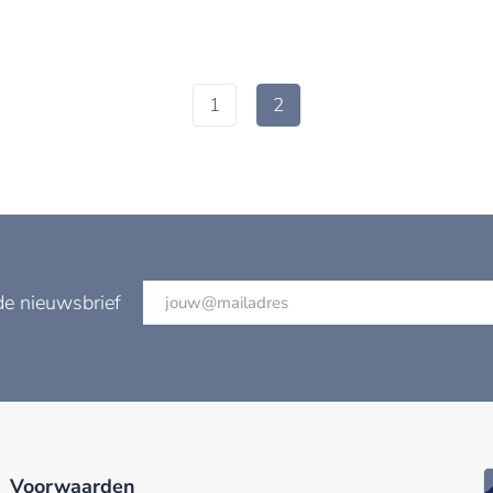
1
2
de nieuwsbrief
Voorwaarden