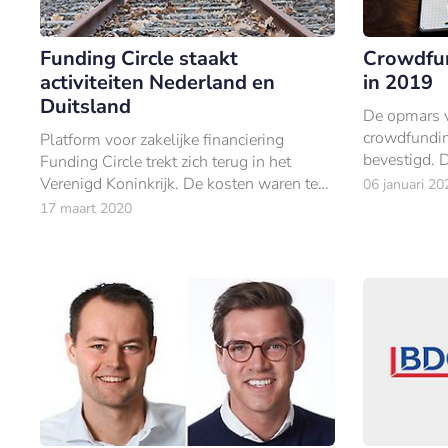
Funding Circle staakt
Crowdfun
activiteiten Nederland en
in 2019
Duitsland
De opmars v
crowdfundin
Platform voor zakelijke financiering
bevestigd. 
Funding Circle trekt zich terug in het
21% tot ee
Verenigd Koninkrijk. De kosten waren te
06 januari 20
verdeeld ov
hoog in vergelijking met de opbrengsten.
17 maart 2020