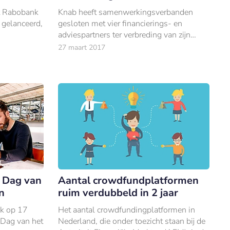
ft Rabobank
Knab heeft samenwerkingsverbanden
 gelanceerd,
gesloten met vier financierings- en
adviespartners ter verbreding van zijn
financieringsaanbod voor ondernemers.
27 maart 2017
 Dag van
Aantal crowdfundplatformen
n
ruim verdubbeld in 2 jaar
k op 17
Het aantal crowdfundingplatformen in
 Dag van het
Nederland, die onder toezicht staan bij de