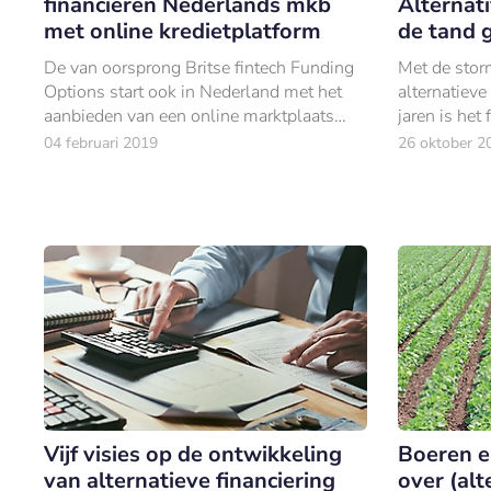
financieren Nederlands mkb
Alternat
met online kredietplatform
de tand 
De van oorsprong Britse fintech Funding
Met de stor
Options start ook in Nederland met het
alternatieve
aanbieden van een online marktplaats
jaren is he
voor zakelijke kredieten voor het midden-
inmiddels o
04 februari 2019
26 oktober 2
en kleinbedrijf.
volwassenhe
Vijf visies op de ontwikkeling
Boeren e
van alternatieve financiering
over (alt