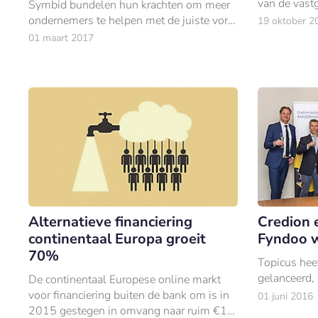
van de vast
Symbid bundelen hun krachten om meer
krijgen. Dat
ondernemers te helpen met de juiste vorm
19 oktober 2
Survey 201
van financieren.
01 maart 2017
Alternatieve financiering
Credion 
continentaal Europa groeit
Fyndoo 
70%
Topicus hee
gelanceerd
De continentaal Europese online markt
voor financiering buiten de bank om is in
01 juni 2016
2015 gestegen in omvang naar ruim €1