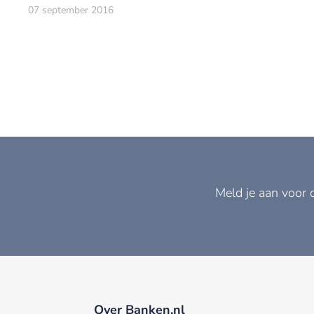
miljard (+70%).
07 september 2016
Meld je aan voor 
Over Banken.nl