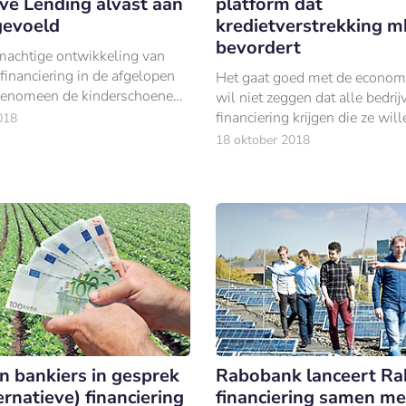
ive Lending alvast aan
platform dat
gevoeld
kredietverstrekking m
bevordert
machtige ontwikkeling van
 financiering in de afgelopen
Het gaat goed met de economi
t fenomeen de kinderschoenen
wil niet zeggen dat alle bedrij
ntgroeid. De weg naar
financiering krijgen die ze wil
018
id is volop ingezet.
18 oktober 2018
n bankiers in gesprek
Rabobank lanceert R
ernatieve) financiering
financiering samen me