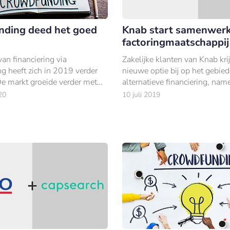
ding deed het goed
Knab start samenwer
factoringmaatschappij
an financiering via
Zakelijke klanten van Knab kri
g heeft zich in 2019 verder
nieuwe optie bij op het gebied
De markt groeide verder met
alternatieve financiering, name
n som van €321 miljoen,
factoring.
20
10 juli 2019
er 3.284 projecten.