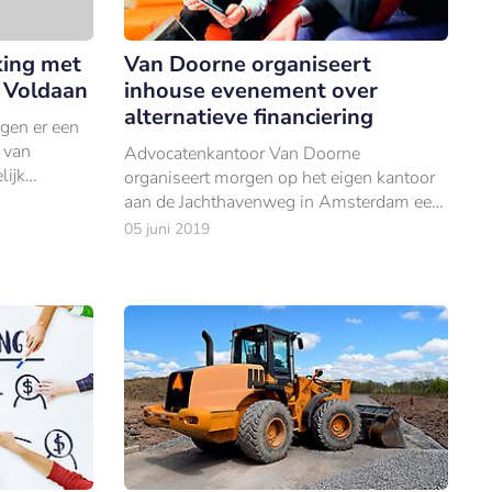
king met
Van Doorne organiseert
 Voldaan
inhouse evenement over
alternatieve financiering
jgen er een
 van
Advocatenkantoor Van Doorne
lijk
organiseert morgen op het eigen kantoor
aan de Jachthavenweg in Amsterdam een
informatieve lunch over alternatieve
05 juni 2019
financiering.