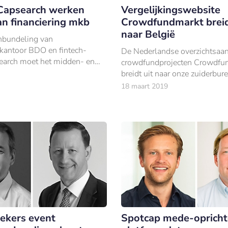
Capsearch werken
Vergelijkingswebsite
n financiering mkb
Crowdfundmarkt breid
naar België
nbundeling van
kantoor BDO en fintech-
De Nederlandse overzichtsaan
search moet het midden- en
crowdfundprojecten Crowdfu
f meer en nieuwe vormen van
breidt uit naar onze zuiderbure
 geven.
18 maart 2019
ekers event
Spotcap mede-opricht