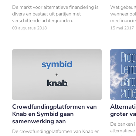
De markt voor alternatieve financiering is
Wat gebeurt 
divers en bestaat uit partijen met
wanneer oo
verschillende achtergronden.
meefinancie
prangende v
03 augustus 2018
15 mei 2017
tussen boer
april in Kam
Crowdfundingplatformen van
Alternati
Knab en Symbid gaan
groter v
samenwerking aan
De banken i
alternatieve
De crowdfundingplatformen van Knab en