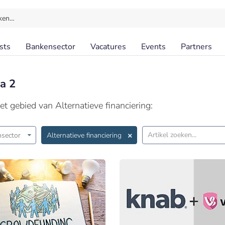
ken…
sts
Bankensector
Vacatures
Events
Partners
na 2
t gebied van Alternatieve financiering:
sector
Alternatieve financiering