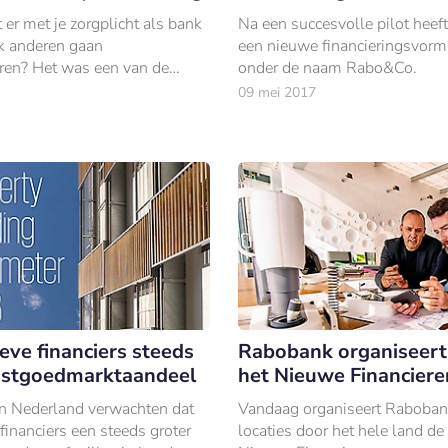
er met je zorgplicht als bank
Na een succesvolle pilot hee
k anderen gaan
een nieuwe financieringsvorm
ren? Het was een van de
onder de naam Rabo&Co.
ragen tijdens een gesprek
09 mei 2017
en en bankiers op dinsdag 18
erik.
eve financiers steeds
Rabobank organiseert
astgoedmarktaandeel
het Nieuwe Financiere
n Nederland verwachten dat
Vandaag organiseert Raboban
 financiers een steeds groter
locaties door het hele land de