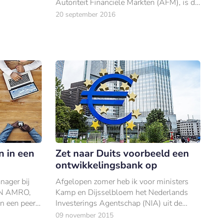
Autoriteit Financiële Markten (AFM), is de
afgelopen twee jaar gestegen van 18 naar
20 september 2016
48 platformen – een toename van maa
 in een
Zet naar Duits voorbeeld een
ontwikkelingsbank op
nager bij
Afgelopen zomer heb ik voor ministers
ABN AMRO,
Kamp en Dijsselbloem het Nederlands
in een peer-
Investerings Agentschap (NIA) uit de
grond gestampt.
09 november 2015