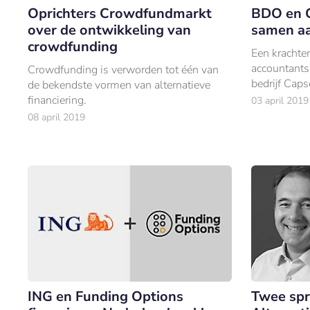
Oprichters Crowdfundmarkt
BDO en 
over de ontwikkeling van
samen aa
crowdfunding
Een krachte
accountants
Crowdfunding is verworden tot één van
bedrijf Cap
de bekendste vormen van alternatieve
kleinbedrij
financiering.
03 april 2019
financiering
08 april 2019
ING en Funding Options
Twee spr