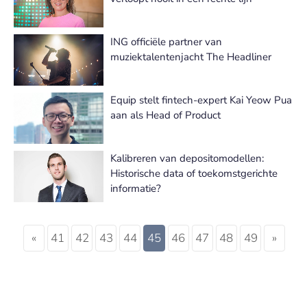
ING officiële partner van
muziektalentenjacht The Headliner
Equip stelt fintech-expert Kai Yeow Pua
aan als Head of Product
Kalibreren van depositomodellen:
Historische data of toekomstgerichte
informatie?
«
41
42
43
44
45
46
47
48
49
»