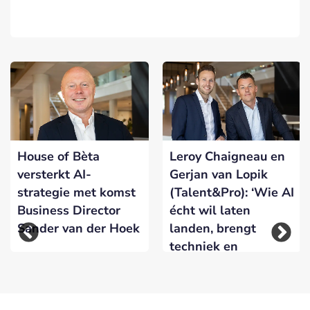
House of Bèta
Leroy Chaigneau en
versterkt AI-
Gerjan van Lopik
strategie met komst
(Talent&Pro): ‘Wie AI
n
Business Director
écht wil laten
Sander van der Hoek
landen, brengt
techniek en
verandering samen’