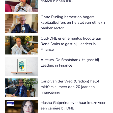
fintech binnen ING
Onno Ruding hamert op hogere
kapitaalbuffers en herstel van ethiek in
bankensector
Oud-DNB’er en emeritus hoogleraar
René Smits te gast bij Leaders in
Finance
Auteurs ‘De Staatsbank’ te gast bij
Leaders in Finance
Carlo van der Weg (Credion) helpt
mkb’ers al meer dan 20 jaar aan
financiering
Masha Galperina over haar keuze voor
een carrière bij DNB