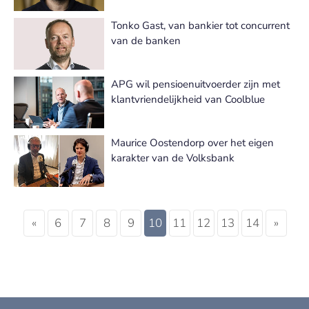
Tonko Gast, van bankier tot concurrent
van de banken
APG wil pensioenuitvoerder zijn met
klantvriendelijkheid van Coolblue
Maurice Oostendorp over het eigen
karakter van de Volksbank
«
6
7
8
9
10
11
12
13
14
»