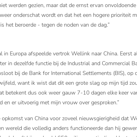
niet werden gezien, maar dat de ernst ervan onvoldoende
weer onderschat wordt en dat het een hogere prioriteit 
is het beroerde - tegen de noden van de dag.”
ral in Europa afspeelde vertrok Wellink naar China. Eerst 
ter in dezelfde functie bij de Industrial and Commercial B
sloot bij de Bank for International Settlements (BIS), op
ijfeld, want ik wist dat dit een grote slag op mijn tijd zo
Dat betekent dus ook weer gauw 7-10 dagen elke keer van
ld en er uitvoerig met mijn vrouw over gesproken.”
opkomst van China voor zoveel nieuwsgierigheid dat Well
een wereld die volledig anders functioneerde dan hij ge