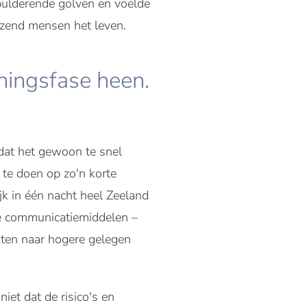
 bulderende golven en voelde
uizend mensen het leven.
nningsfase heen.
dat het gewoon te snel
 te doen op zo'n korte
ijk in één nacht heel Zeeland
e communicatiemiddelen –
chten naar hogere gelegen
et dat de risico's en