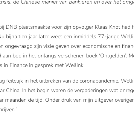
risis, de Chinese manier van bankieren en over het omga
ij DNB plaatsmaakte voor zijn opvolger Klaas Knot had 
Nu bijna tien jaar later weet een inmiddels 77-jarige Well
d en ongevraagd zijn visie geven over economische en finan
d aan bod in het onlangs verschenen boek ‘Ontgelden’. M
 in Finance in gesprek met Wellink.
g feitelijk in het uitbreken van de coronapandemie. Wellin
naar China. In het begin waren de vergaderingen wat onre
ar maanden de tijd. Onder druk van mijn uitgever overige
rijven.”