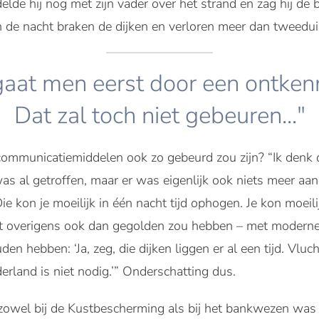
de hij nog met zijn vader over het strand en zag hij de
In de nacht braken de dijken en verloren meer dan tweed
s gaat men eerst door een ontke
Dat zal toch niet gebeuren..."
communicatiemiddelen ook zo gebeurd zou zijn? “Ik denk 
s al getroffen, maar er was eigenlijk ook niets meer aan
 Die kon je moeilijk in één nacht tijd ophogen. Je kon moeil
dat overigens ook dan gegolden zou hebben – met modern
n hebben: ‘Ja, zeg, die dijken liggen er al een tijd. Vlu
erland is niet nodig.’” Onderschatting dus.
owel bij de Kustbescherming als bij het bankwezen was ni