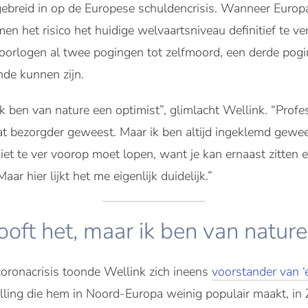
tgebreid in op de Europese schuldencrisis. Wanneer Europa
en het risico het huidige welvaartsniveau definitief te ve
oorlogen al twee pogingen tot zelfmoord, een derde pogin
nde kunnen zijn.
 ben van nature een optimist”, glimlacht Wellink. “Profess
t bezorgder geweest. Maar ik ben altijd ingeklemd gewe
niet te ver voorop moet lopen, want je kan ernaast zitten
ar hier lijkt het me eigenlijk duidelijk.”
oft het, maar ik ben van nature 
 coronacrisis toonde Wellink zich ineens
voorstander van ‘
lling die hem in Noord-Europa weinig populair maakt, in