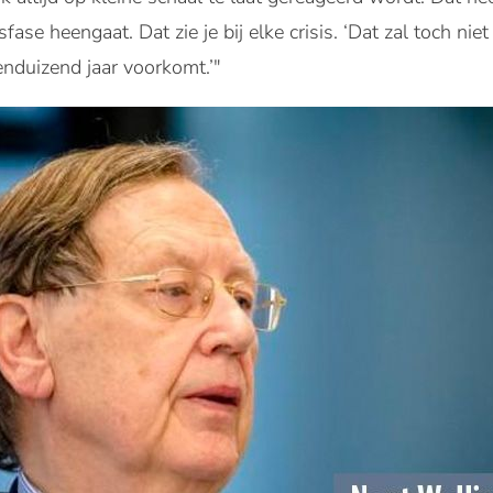
ase heengaat. Dat zie je bij elke crisis. ‘Dat zal toch niet
enduizend jaar voorkomt.’"