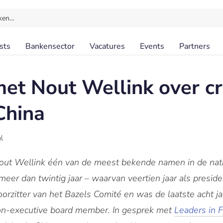
ken…
sts
Bankensector
Vacatures
Events
Partners
met Nout Wellink over cr
China
l
Nout Wellink één van de meest bekende namen in de nati
 meer dan twintig jaar – waarvan veertien jaar als presid
zitter van het Bazels Comité en was de laatste acht jaar
on-executive board member. In gesprek met
Leaders in 