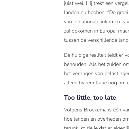
juist wel. Hij trekt een verg
landen nu hebben. “De groei
van je nationale inkomen is v
zal opkomen in Europa, maar 
tussen de verschillende land
De huidige realiteit leidt e
behouden. Als het zuiden omva
het verhogen van belastingen 
alleen hyperinflatie nog om 
Too little, too late
Volgens Broekema is één van d
hoe landen en overheden omga
terugkijkt zie je dat er eigen