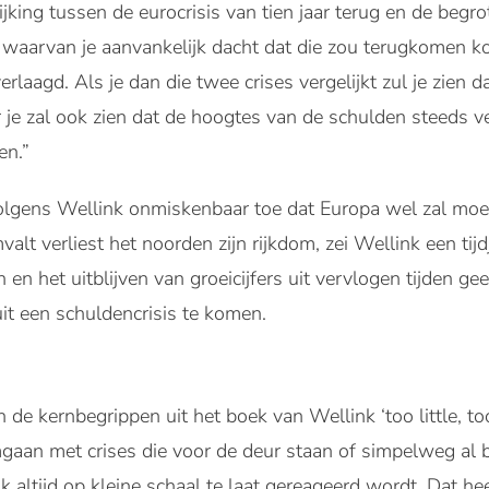
elijking tussen de eurocrisis van tien jaar terug en de beg
 waarvan je aanvankelijk dacht dat die zou terugkomen ko
erlaagd. Als je dan die twee crises vergelijkt zul je zien 
je zal ook zien dat de hoogtes van de schulden steeds ve
en.”
r volgens Wellink onmiskenbaar toe dat Europa wel zal moet
lt verliest het noorden zijn rijkdom, zei Wellink een tijd
en het uitblijven van groeicijfers uit vervlogen tijden ge
uit een schuldencrisis te komen.
e kernbegrippen uit het boek van Wellink ‘too little, too
an met crises die voor de deur staan of simpelweg al bin
lijk altijd op kleine schaal te laat gereageerd wordt. Dat h