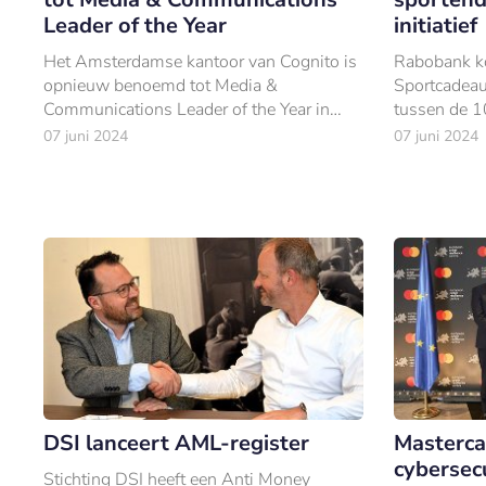
Leader of the Year
initiatief
Het Amsterdamse kantoor van Cognito is
Rabobank k
opnieuw benoemd tot Media &
Sportcadeau,
Communications Leader of the Year in
tussen de 1
Nederland.
lid te worde
07 juni 2024
07 juni 2024
DSI lanceert AML-register
Masterca
cybersec
Stichting DSI heeft een Anti Money