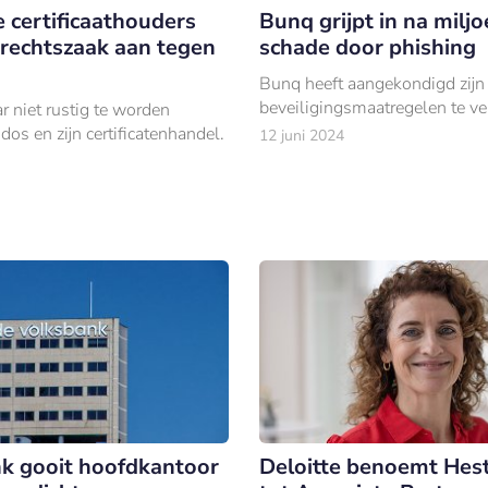
e certificaathouders
Bunq grijpt in na milj
rechtszaak aan tegen
schade door phishing
Bunq heeft aangekondigd zijn
beveiligingsmaatregelen te ve
ar niet rustig te worden
os en zijn certificatenhandel.
12 juni 2024
k gooit hoofdkantoor
Deloitte benoemt Hest