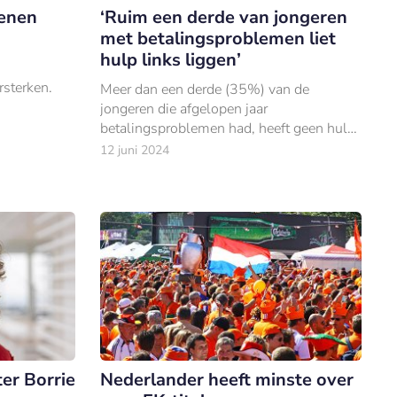
oenen
‘Ruim een derde van jongeren
met betalingsproblemen liet
hulp links liggen’
rsterken.
Meer dan een derde (35%) van de
jongeren die afgelopen jaar
betalingsproblemen had, heeft geen hulp
gezocht om toch aan hun
12 juni 2024
betaalverplichtingen te voldoen.
er Borrie
Nederlander heeft minste over