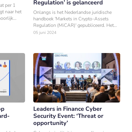
Regulation’ is gelanceerd
at per 1
gt naar het
Onlangs is het Nederlandse juridische
oorlijk
handboek 'Markets in Crypto-Assets
Regulation (MiCAR)' gepubliceerd. Het
boek vormt een waardevolle bron voor
05 juni 2024
Crypto-Asset Service Providers.
op
Leaders in Finance Cyber
ard-
Security Event: ‘Threat or
opportunity’