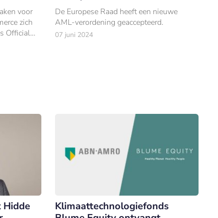
maken voor
De Europese Raad heeft een nieuwe
merce zich
AML-verordening geaccepteerd.
 Official
07 juni 2024
 Hidde
Klimaattechnologiefonds
r
Blume Equity ontvangt