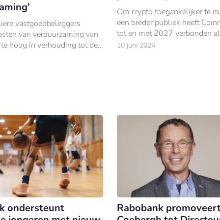
aming’
Om crypto toegankelijker te 
een breder publiek heeft Coin
uliere vastgoedbeleggers
tot en met 2027 verbonden als
osten van verduurzaming van
Partner aan Ajax.
te hoog in verhouding tot de
10 juni 2024
k ondersteunt
Rabobank promoveert
e jongeren met nieuw
Coebergh tot Directeu