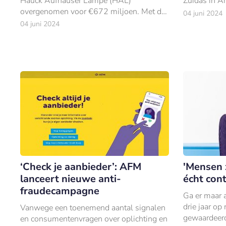
Hauck Aufhäuser Lampe (HAL)
Zuidas in 
overgenomen voor €672 miljoen. Met de
04 juni 2024
deal breidt ABN AMRO zijn positie op de
04 juni 2024
Duitse markt voor vermogensbeheer uit.
‘Check je aanbieder’: AFM
'Mensen 
lanceert nieuwe anti-
écht cont
fraudecampagne
Ga er maar 
drie jaar op
Vanwege een toenemend aantal signalen
gewaardeerd
en consumentenvragen over oplichting en