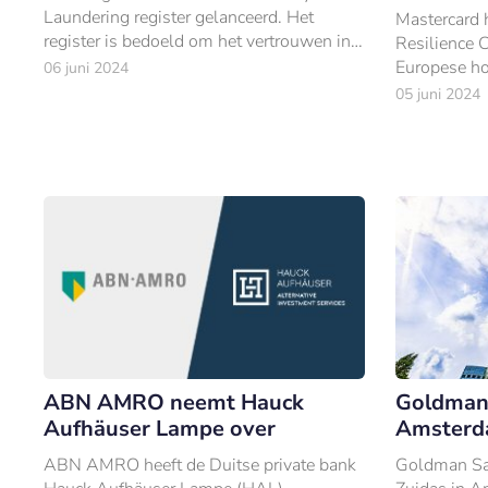
Laundering register gelanceerd. Het
Mastercard 
register is bedoeld om het vertrouwen in
Resilience 
professionals in de AML-sector te
Europese ho
06 juni 2024
vergroten en hun vakbekwaamheid te
België.
05 juni 2024
garanderen.
ABN AMRO neemt Hauck
Goldman 
Aufhäuser Lampe over
Amsterda
ABN AMRO heeft de Duitse private bank
Goldman Sac