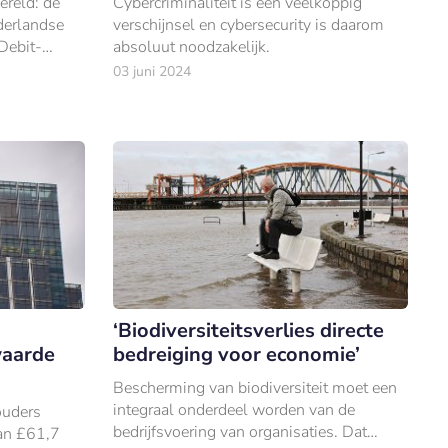
ereld: de
Cybercriminaliteit is een veelkoppig
derlandse
verschijnsel en cybersecurity is daarom
Debit-
absoluut noodzakelijk.
03 juni 2024
‘Biodiversiteitsverlies directe
waarde
bedreiging voor economie’
Bescherming van biodiversiteit moet een
integraal onderdeel worden van de
ouders
bedrijfsvoering van organisaties. Dat
an £61,7