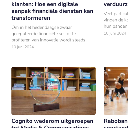
klanten: Hoe een digitale
verduurz
aanpak financiële diensten kan
Veel partic
transformeren
vinden de k
hun panden 
Om in het hedendaagse zwaar
baten.
gereguleerde financiële sector te
10 juni 2024
profiteren van innovatie wordt steeds
lastiger.
10 juni 2024
Cognito wederom uitgeroepen
Raboban
tot Media & Communications
sportend