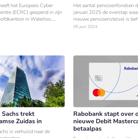
heeft het Europees Cyber
Het aantal pensioenfondsen d
Centre (ECRC) geopend in zijn
januari 2025 de overstap waa
ofdkantoor in Waterloo,
nieuwe pensioenstelsel is beh
gedaald.
05 juni 2024
Sachs trekt
Rabobank stapt over 
mse Zuidas in
nieuwe Debit Masterc
betaalpas
hs is verhuisd naar de