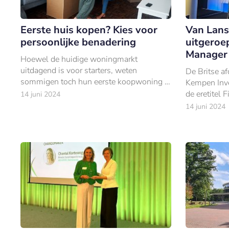
Eerste huis kopen? Kies voor
Van Lan
persoonlijke benadering
uitgeroep
Manager 
Hoewel de huidige woningmarkt
uitdagend is voor starters, weten
De Britse a
sommigen toch hun eerste koopwoning te
Kempen Inv
bemachtigen.
de eretitel 
14 juni 2024
in de UK on
14 juni 2024