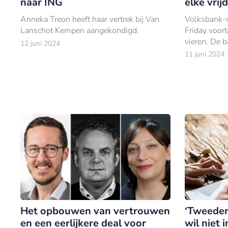
naar ING
elke vrij
Anneka Treon heeft haar vertrek bij Van
Volksbank-
Lanschot Kempen aangekondigd.
Friday voor
vieren. De 
12 juni 2024
het de deur
11 juni 2024
vrijdag op sl
Het opbouwen van vertrouwen
‘Tweeder
en een eerlijkere deal voor
wil niet 