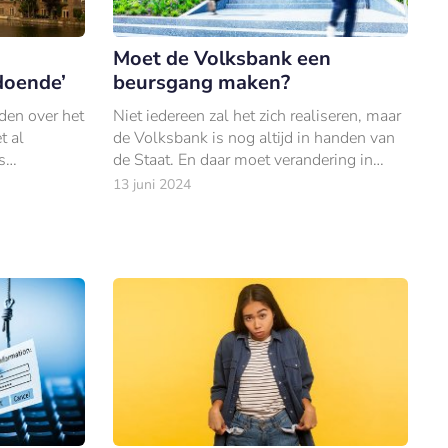
Moet de Volksbank een
doende’
beursgang maken?
den over het
Niet iedereen zal het zich realiseren, maar
t al
de Volksbank is nog altijd in handen van
s
de Staat. En daar moet verandering in
ie scoort
komen.
13 juni 2024