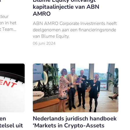
kapitaalinjectie van ABN
AMRO
cteur
n in het
ABN AMRO Corporate Investments heeft
t Team
deelgenomen aan een financieringsronde
van Blume Equity.
06 juni 2024
len
Nederlands juridisch handboek
elsel uit
‘Markets in Crypto-Assets