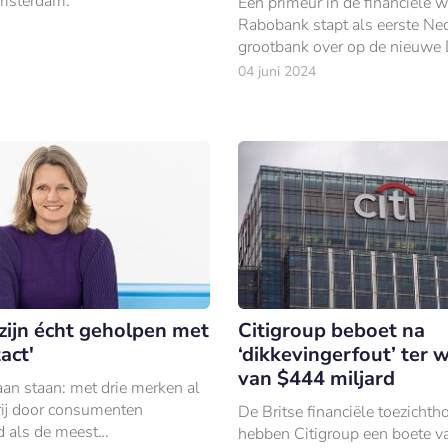
Amsterdam.
Een primeur in de financiële w
Rabobank stapt als eerste Ne
grootbank over op de nieuwe 
Mastercard.
04 juni 2024
zijn écht geholpen met
Citigroup beboet na
act'
‘dikkevingerfout’ ter 
van $444 miljard
aan staan: met drie merken al
 rij door consumenten
De Britse financiële toezichth
 als de meest
hebben Citigroup een boete v