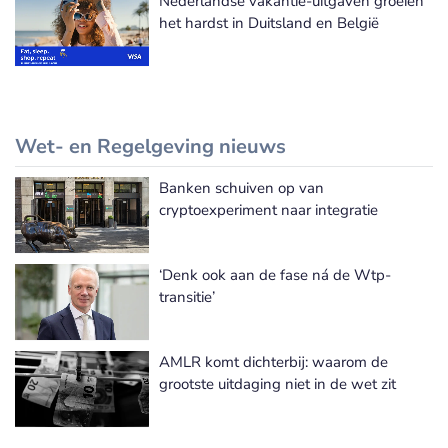
Nederlandse vakantie-uitgaven groeien
het hardst in Duitsland en België
Wet- en Regelgeving nieuws
Banken schuiven op van
Meer Wet- en Regelgeving nieuws
cryptoexperiment naar integratie
‘Denk ook aan de fase ná de Wtp-
transitie’
AMLR komt dichterbij: waarom de
grootste uitdaging niet in de wet zit