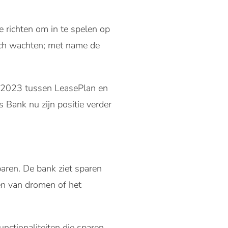
 richten om in te spelen op
zich wachten; met name de
in 2023 tussen LeasePlan en
ank nu zijn positie verder
paren. De bank ziet sparen
ren van dromen of het
nctionaliteiten die sparen