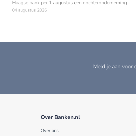
Haagse bank per 1 augustus een dochteronderneming
van ABN AMRO.
04 augustus 2026
Meld je aan voor 
Over Banken.nl
Over ons