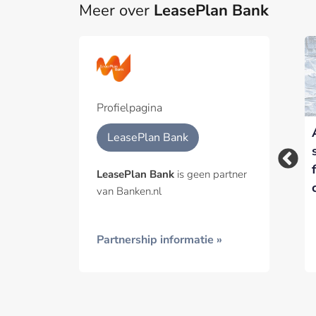
Meer over
LeasePlan Bank
Part
Een pa
het p
Profielpagina
Interview met
Spaargedrag
Geïnt
LeasePlan Bank
LeasePlan Bank over
Nederlanders
hun ambitie als
verandert: van
LeasePlan Bank
is geen partner
spaarbank
sparen voor later
van Banken.nl
naar sparen voor een
doel
Partnership informatie »