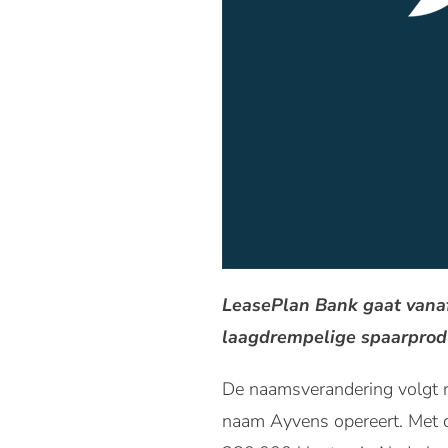
LeasePlan Bank gaat vanaf
laagdrempelige spaarproduct
De naamsverandering volgt n
naam Ayvens opereert. Met de