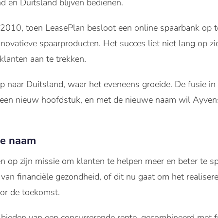
d en Duitsland blijven bedienen.
 2010, toen LeasePlan besloot een online spaarbank op te
novatieve spaarproducten. Het succes liet niet lang op 
klanten aan te trekken.
ap naar Duitsland, waar het eveneens groeide. De fusie 
en nieuw hoofdstuk, en met de nieuwe naam wil Ayvens B
we naam
ten op zijn missie om klanten te helpen meer en beter te s
 van financiële gezondheid, of dit nu gaat om het realise
or de toekomst.
 bieden van een concurrerende rente, gecombineerd met fu