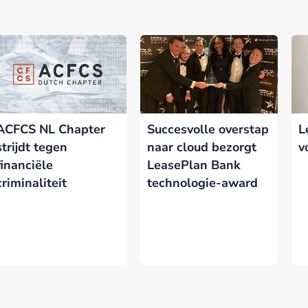
nerships bij Banken.nl
rtnership met Banken.nl biedt diverse mogelijkheden om je merk te
latform voor de Nederlandse bankensector.
ACFCS NL Chapter
Succesvolle overstap
L
eresseerd in meer informatie?
Laat hieronder je gegevens achter.
strijdt tegen
naar cloud bezorgt
v
financiële
LeasePlan Bank
criminaliteit
technologie-award
VERSTUREN