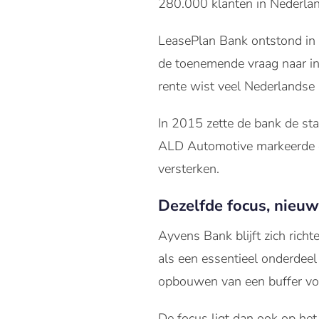
280.000 klanten in Nederlan
LeasePlan Bank
ontstond in
de toenemende vraag naar in
rente wist veel Nederlandse 
In 2015 zette de bank de st
ALD Automotive markeerde e
versterken.
Dezelfde focus, nieu
Ayvens Bank blijft zich rich
als een essentieel onderdeel
opbouwen van een buffer vo
De focus ligt dan ook op het