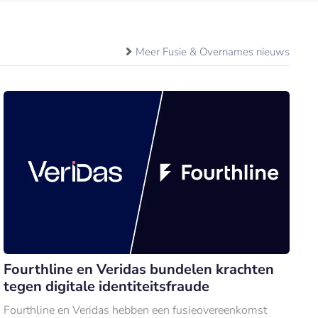
Meer Fusie & Overnames nieuws
Fourthline en Veridas bundelen krachten
tegen digitale identiteitsfraude
Fourthline en Veridas hebben een fusieovereenkomst