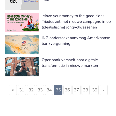
‘Move your money to the good side’:
Triodos zet met nieuwe campagne in op
(idealistische) jongvolwassenen
ING onderzoekt aanvraag Amerikaanse
bankvergunning
Openbank versnelt haar digitale
transformatie in nieuwe markten
«
31
32
33
34
35
36
37
38
39
»