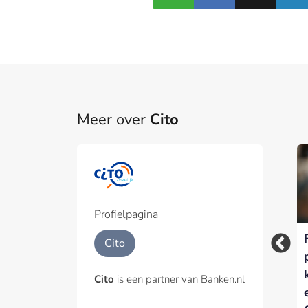
Meer over
Cito
Profielpagina
Kwartaal CDD-
Cito lanceert CDD-
Cito
examen: hoe gaat
examen
het (verder)?
Cito
is een partner van Banken.nl