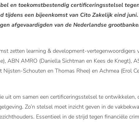
ibel en toekomstbestendig certificeringsstelsel tege
 tijdens een bijeenkomst van Cito Zakelijk eind juni
gen afgevaardigden van de Nederlandse grootbanken
omst zetten learning & development-vertegenwoordigers 
e), ABN AMRO (Daniella Sichtman en Kees de Knegt), ASN
net Nijsten-Schouten en Thomas Rhee) en Achmea (Erol Ce
ie uit om samen een certificeringsstelsel te ontwikkelen,
elgeving. Zo’n stelsel moet inzicht geven in de vakbe
ezichthouders. Essentieel in de strijd tegen financiële crimi