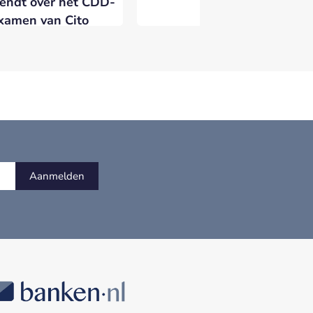
endt over het CDD-
xamen van Cito
akelijk
Aanmelden