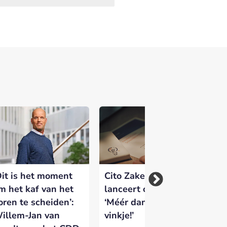
Dit is het moment
Cito Zakelijk
Ci
m het kaf van het
lanceert campagne:
ba
oren te scheiden’:
‘Méér dan een
br
illem-Jan van
vinkje!’
st