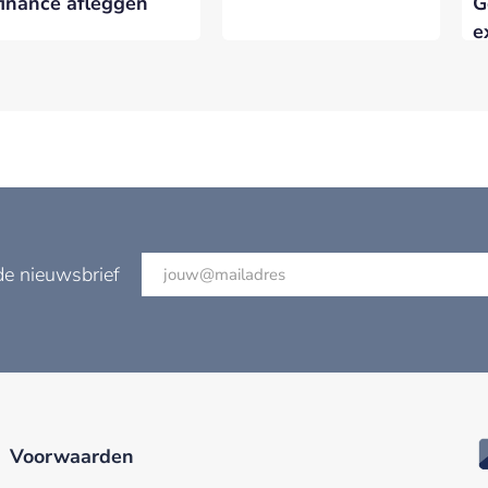
finance afleggen
G
e
Z
de nieuwsbrief
Voorwaarden