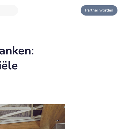
Partner worden
banken:
iële