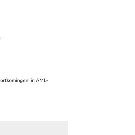
!’
kortkomingen’ in AML-