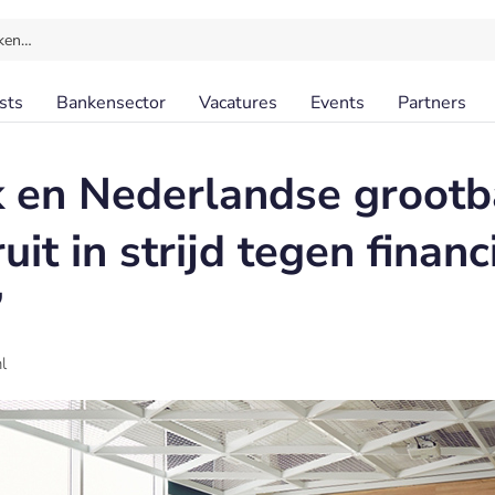
ken…
sts
Bankensector
Vacatures
Events
Partners
jk en Nederlandse groot
it in strijd tegen financ
’
l