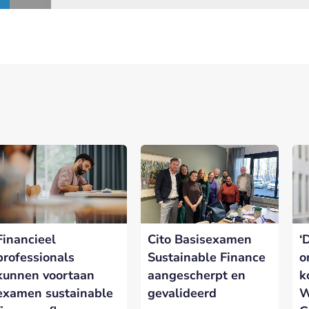
Financieel
Cito Basisexamen
‘
professionals
Sustainable Finance
o
kunnen voortaan
aangescherpt en
k
examen sustainable
gevalideerd
W