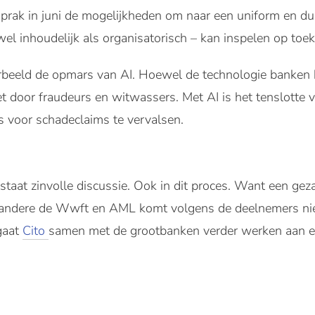
prak in juni de mogelijkheden om naar een uniform en du
wel inhoudelijk als organisatorisch – kan inspelen op to
rbeeld de opmars van AI. Hoewel de technologie banken 
t door fraudeurs en witwassers. Met AI is het tenslotte v
’s voor schadeclaims te vervalsen.
taat zinvolle discussie. Ook in dit proces. Want een geza
 andere de Wwft en AML komt volgens de deelnemers nie
 gaat
Cito
samen met de grootbanken verder werken aan e