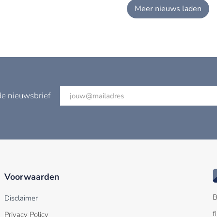
Sw, AMLR en AMLD.
Meer nieuws laden
de nieuwsbrief
Voorwaarden
B
Disclaimer
f
Privacy Policy