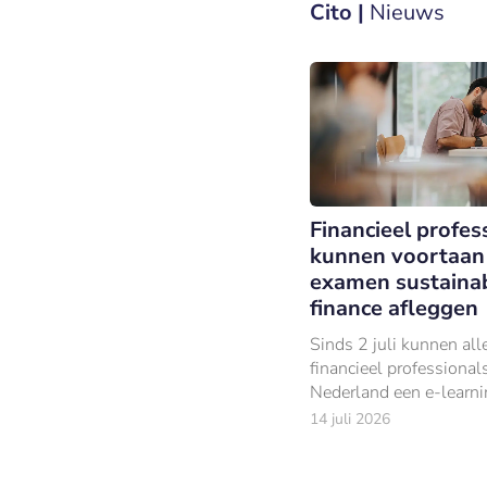
Cito |
Nieuws
Financieel profes
kunnen voortaan
examen sustaina
finance afleggen
Sinds 2 juli kunnen all
financieel professionals
Nederland een e-learni
examen Basis Sustaina
14 juli 2026
Finance volgen om hu
duurzaamheidskennis a