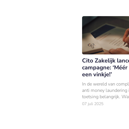
tonen.
Cito Zakelijk lanc
campagne: ‘Méér
een vinkje!’
In de wereld van compl
anti money laundering 
toetsing belangrijk. Wa
telt, is het kunnen toe
07 juli 2025
deze kennis in de prakti
blijven doorontwikkele