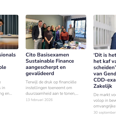
sionals
Cito Basisexamen
‘Dit is 
Sustainable Finance
het kaf v
ble
aangescherpt en
scheiden’
gevalideerd
van Gend
CDD-exa
e
Terwijl de druk op financiële
Zakelijk
 in
instellingen toeneemt om
ng en
duurzaamheid aan te tonen,
De markt vo
ble
ontbrak tot voor kort een
13 februari 2026
volop in be
n
onafhankelijke certificering voor
omvangrijke 
an te
vakkennis op dit gebied.
afgelopen ja
30 september